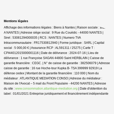
Mentions légales
Affichage des informations légales : Biens à Nantes | Raison sociale : BIENS
A NANTES | Adresse siège social : 9 Rue du Couëdic - 44000 NANTES |
Siret : 53081294000035 | RCS : NANTES | Numero TVA
Intracommunautaire : FR17530812940 | Forme juridique : SARL | Capital
social : 5 000,00 € | Assurance RCP : AL591311 / 25275 |
Carte T :
CPI44012015000001116 | Date de délivrance : 2024-07-16 | Lieu de
délivrance : 1 rue Françoise SAGAN 44800 Saint HERBLAIN | Caisse de
garantie financière : CEGC. | N° de caisse de garantie : 382506079 | Adresse
caisse de garantie : 16 rue Hoche-tour Kupka B- TSA 399999 92919 La
défense cedex | Montant de la garantie financière : 110 000 | Nom du
médiateur : ATLANTIQUE MEDIATION CONSO | Adresse du médiateur :
Maison de l'Avocat – 5 mail du Front Populaire - 44200 NANTES | Adresse
du site :
www.consommation.atlantique-mediation.org
| Date d'obtention du
label : 01/01/2021
Entreprise juridiquement et financièrement indépendante