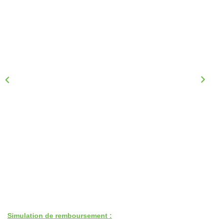
Nous Rejoindre
Nos Actualités
CONTACT
Simulation de remboursement :