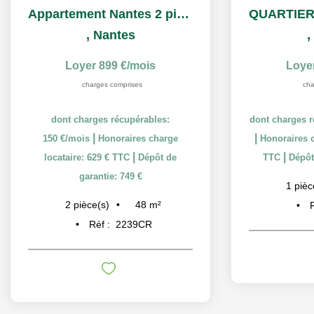
Appartement Nantes 2 pièce(s) 48.39 m2
,
Nantes
,
Loyer 899 €/mois
Loye
charges comprises
cha
dont charges récupérables:
dont charges r
|
|
150 €/mois
Honoraires charge
Honoraires c
|
|
locataire: 629 € TTC
Dépôt de
TTC
Dépôt
garantie: 749 €
1
pièc
48
m²
2
pièce(s)
Réf :
2239CR