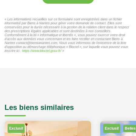
« Les informations recueillies sur ce formulaire sont enregistrées dans un fichier
informatisé par Biens à Nantes pour gérer votre demande de contact. Elles sont
conservées pour la durée nécessaire à la gestion de la relation client dans le respect
des prescriptions légales applicables et sont destinées à nos conseillers
Conformément à la loi « informatique et libertés », vous pouvez exercer votre droit
d'accès aux données vous concernant et les faire rectifier en contactant Biens à
Nantes contact@biensanantes.com. Nous vous informons de l'existence de la liste
d'opposition au démarchage téléphonique « Bloctel », sur laquelle vous pouvez vous
inscrire ici :
https://www.bloctel.gouv.fr/
»
Les biens similaires
Exclusif
Exclusif
Belles