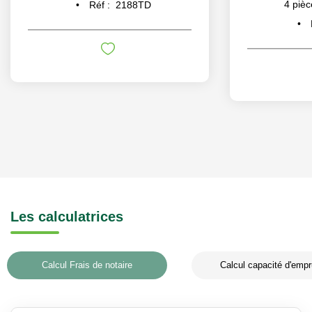
4
pièc
Réf :
2188TD
Les calculatrices
Calcul Frais de notaire
Calcul capacité d'empr