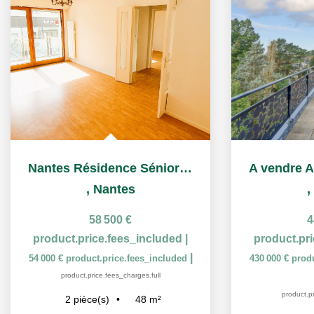
Nantes Résidence Sénior Les Castalies T2 à vendre ou à louer
,
Nantes
,
58 500 €
4
product.price.fees_included
|
product.pr
|
54 000 €
product.price.fees_included
430 000 €
prod
product.price.fees_charges.full
product.pr
48
m²
2
pièce(s)