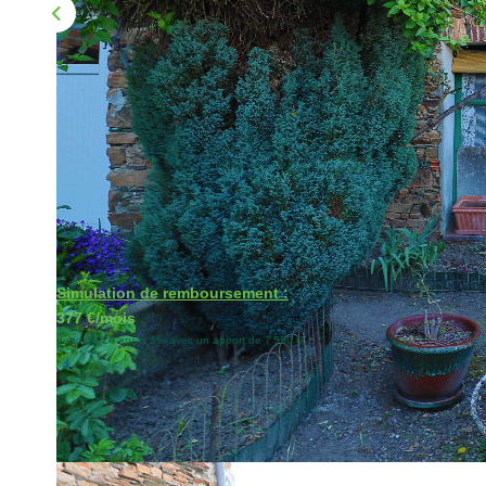
Simulation de remboursement :
377 €/mois
pendant 20 ans à 3% avec un apport de 7 550 €
Description
Réf : 1954EM28
Trop tard vendu par notre agence !