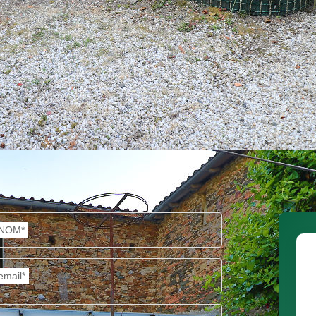
NOM*
email*