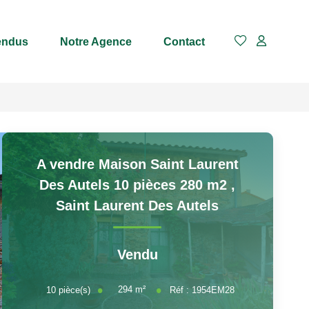
endus
Notre Agence
Contact
A vendre Maison Saint Laurent
Des Autels 10 pièces 280 m2
,
Saint Laurent Des Autels
Vendu
294
m²
10
pièce(s)
Réf :
1954EM28