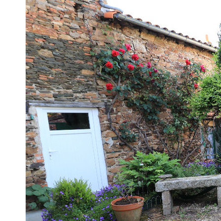
Au coeur du bourg de Saint Laurent des Autels, grande mai
Le rez de chaussée est composé d'une entrée, d'une cuisine, 
clos de murs. A l'étage, vous trouverez deux grandes chamb
aménagés en chambres supplémentaires. En annexe, un atelier 
Petit budget, très beau potentiel. Plus de détails sur notre site
Diagnostics énergétiques
Imprimer