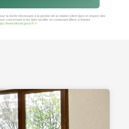
ur la durée nécessaire à la gestion de la relation client dans le respect des
ous concernant et les faire rectifier en contactant Biens à Nantes
tps://www.bloctel.gouv.fr/
»