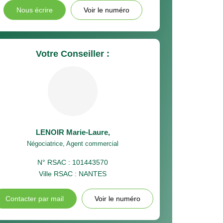
Nous écrire
Voir le numéro
Votre Conseiller :
LENOIR Marie-Laure
,
Négociatrice, Agent commercial
N° RSAC : 101443570
Ville RSAC : NANTES
Contacter par mail
Voir le numéro