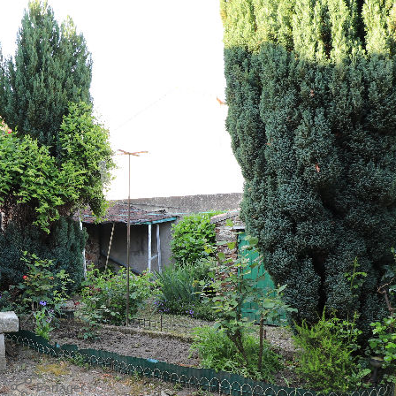
son avec dépendances à rénover entièrement.
de deux salons, et d'une véranda donnant sur un joli jardinet
res, une salle d'eau avec WC et deux greniers pouvant être
, un abri de jardin et une petite maison Type 2 à réhabiliter.
.
Partager
Calculer mon budget