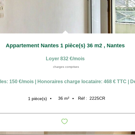
Appartement Nantes 1 pièce(s) 36 m2
,
Nantes
Loyer 832 €/mois
charges comprises
les: 150 €/mois
|
Honoraires charge locataire: 468 € TTC
|
Dé
36
m²
Réf :
2225CR
1
pièce(s)