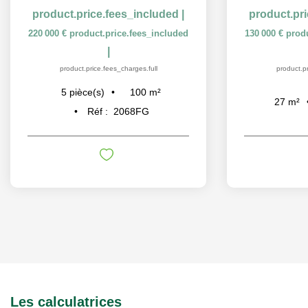
product.price.fees_included
|
product.pr
220 000 €
product.price.fees_included
130 000 €
prod
|
product.price.fees_charges.full
product.pr
100
m²
5
pièce(s)
27
m²
Réf :
2068FG
Les calculatrices