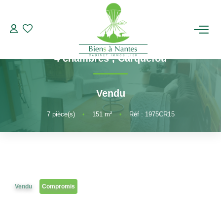
Maison
Référence 1975CR15
A vendre Maison Carquefou Bois st Lys,
ACHETER
4 chambres
,
Carquefou
LOUER
Vendu
ESTIMER
7
pièce(s)
•
151
m²
•
Réf : 1975CR15
BIENS VENDUS
NOTRE AGENCE
Vendu
Compromis
Qui Sommes-Nous
Notre Équipe