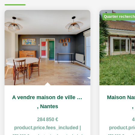
Quartier recherch
A vendre maison de ville avec jardinet quartier du Croissant
,
Nantes
,
284 850 €
4
product.price.fees_included
|
product.pr