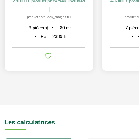
270 000 €
product.price.fees_included
476 000 €
prod
|
product.price.fees_charges.full
product.pr
80
m²
3
pièce(s)
7
pièce
Réf :
2389IE
Les calculatrices