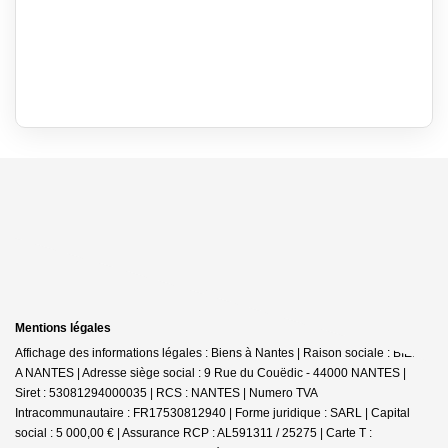
Mentions légales
Affichage des informations légales : Biens à Nantes | Raison sociale : BIENS
A NANTES | Adresse siège social : 9 Rue du Couëdic - 44000 NANTES |
Siret : 53081294000035 | RCS : NANTES | Numero TVA
Intracommunautaire : FR17530812940 | Forme juridique : SARL | Capital
social : 5 000,00 € | Assurance RCP : AL591311 / 25275 |
Carte T :