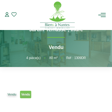
Maison
Référence 1309DR
Maison Indre 4 pièces 3 chambres
ACHETER
Jardin Terrasse
,
Indre
LOUER
Vendu
ESTIMER
4
pièce(s)
•
80
m²
•
Réf : 1309DR
BIENS VENDUS
NOTRE AGENCE
Vendu
Vendu
Qui Sommes-Nous
Notre Équipe