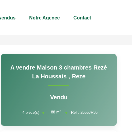
 vendus
Notre Agence
Contact
A vendre Maison 3 chambres Rezé
La Houssais
,
Reze
Vendu
88
m²
4
pièce(s)
Réf :
2655JR36