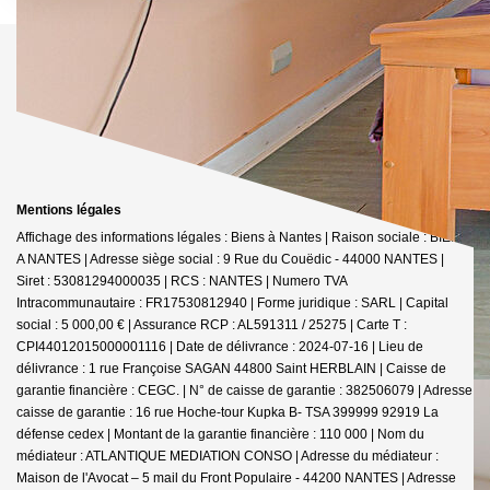
Mentions légales
Affichage des informations légales : Biens à Nantes | Raison sociale : BIENS
A NANTES | Adresse siège social : 9 Rue du Couëdic - 44000 NANTES |
Siret : 53081294000035 | RCS : NANTES | Numero TVA
Intracommunautaire : FR17530812940 | Forme juridique : SARL | Capital
social : 5 000,00 € | Assurance RCP : AL591311 / 25275 |
Carte T :
CPI44012015000001116 | Date de délivrance : 2024-07-16 | Lieu de
délivrance : 1 rue Françoise SAGAN 44800 Saint HERBLAIN | Caisse de
garantie financière : CEGC. | N° de caisse de garantie : 382506079 | Adresse
caisse de garantie : 16 rue Hoche-tour Kupka B- TSA 399999 92919 La
défense cedex | Montant de la garantie financière : 110 000 | Nom du
médiateur : ATLANTIQUE MEDIATION CONSO | Adresse du médiateur :
Maison de l'Avocat – 5 mail du Front Populaire - 44200 NANTES | Adresse