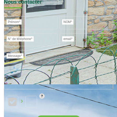
Nous contacter
Prénom*
NOM*
N° de téléphone*
email*
Message*