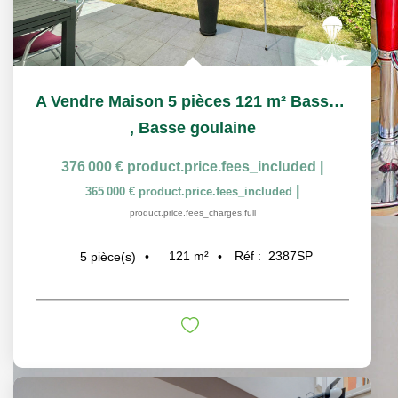
A Vendre Maison 5 pièces 121 m² Basse Goulaine Parcelle 860...
,
Basse goulaine
376 000 €
product.price.fees_included
|
|
365 000 €
product.price.fees_included
product.price.fees_charges.full
121
m²
Réf :
2387SP
5
pièce(s)