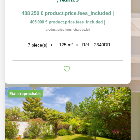
488 250 €
product.price.fees_included
|
|
465 000 €
product.price.fees_included
product.price.fees_charges.full
125
m²
Réf :
2340DR
7
pièce(s)
Etat irreprochable