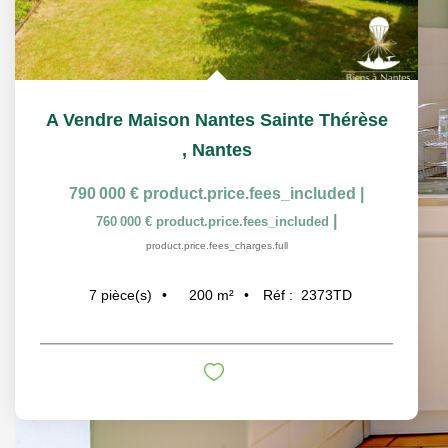
A Vendre Maison Nantes Sainte Thérèse
,
Nantes
790 000 €
product.price.fees_included
|
|
760 000 €
product.price.fees_included
product.price.fees_charges.full
200
m²
Réf :
2373TD
7
pièce(s)