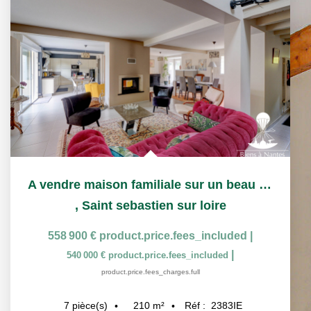
A vendre maison familiale sur un beau terrain piscinable
,
Saint sebastien sur loire
558 900 €
product.price.fees_included
|
|
540 000 €
product.price.fees_included
product.price.fees_charges.full
210
m²
Réf :
2383IE
7
pièce(s)