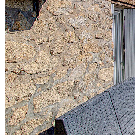
Au calme d'une impasse au calme, dans un environnement
privilégié, parcelle de terrain orientée ouest contenant trois
bâtiments dont : Un grand garage avec grenier, une
dépendance d'environ 40m² avec cheminée et évier, une
maison d'habitation d'environ 65 m² comprenant une pièce
de vie avec cuisine ouverte, chambre en mezzanine,
dégagement, WC, salle d'eau. Terrasses et jardin., cadre
exceptionnel et bien à potentiel, rare. A vendre en l'état,
Jean Gouard 0695038155
La présente annonce a été rédigée sous la responsabilité
éditoriale de M. Jean GOUARD, Agent Commercial
mandataire en immobilier immatriculé au Registre Spécial
des Agents Commerciaux (RSAC) du Tribunal de
Commerce de Nantes sous le numéro 478962236.
Nos honoraires
Nous contacter