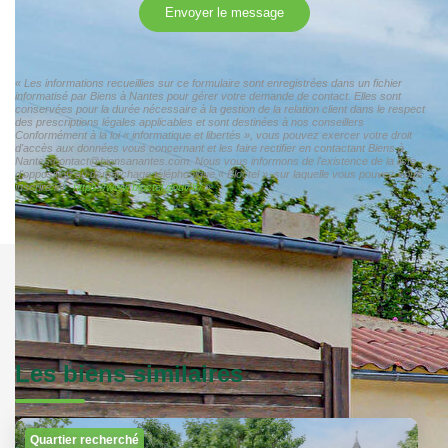
Envoyer le message
« Les informations recueillies sur ce formulaire sont enregistrées dans un fichier
informatisé par Biens à Nantes pour gérer votre demande de contact. Elles sont
conservées pour la durée nécessaire à la gestion de la relation client dans le respect
des prescriptions légales applicables et sont destinées à nos conseillers
Conformément à la loi « informatique et libertés », vous pouvez exercer votre droit
d'accès aux données vous concernant et les faire rectifier en contactant Biens à
Nantes contact@biensanantes.com. Nous vous informons de l'existence de la liste
d'opposition au démarchage téléphonique « Bloctel », sur laquelle vous pouvez vous
inscrire ici :
https://www.bloctel.gouv.fr/
»
Les biens similaires
Quartier recherché