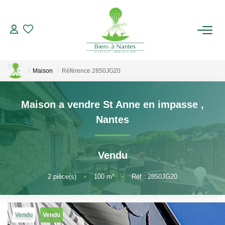
ACHETER
Maison
Référence 2850JG20
LOUER
Maison a vendre St Anne en impasse
,
ESTIMER
Nantes
BIENS VENDUS
Vendu
NOTRE AGENCE
2
pièce(s)
•
100
m²
•
Réf : 2850JG20
Qui Sommes-Nous
Notre Équipe
Vendu
Vendu
Nous Rejoindre