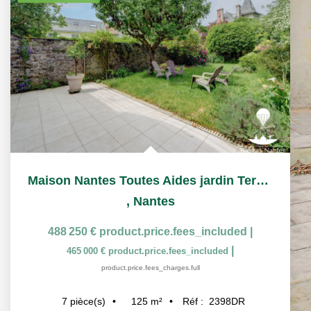
Maison Nantes Toutes Aides jardin Terrasse et garage
,
Nantes
488 250 €
product.price.fees_included
|
|
465 000 €
product.price.fees_included
product.price.fees_charges.full
125
m²
Réf :
2398DR
7
pièce(s)