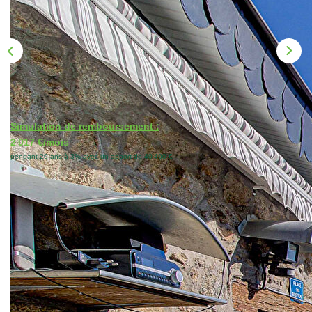
Nos Actualités
CONTACT
Simulation de remboursement :
2 017 €/mois
pendant 20 ans à 3% avec un apport de 40 400 €
Description
Réf : 2850JG20
L'agence Biens à Nantes vous propose, Butte St Anne
maison d'habitation avec dépendances sur un terrain
d'environ 418m².