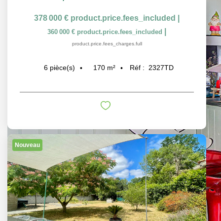
378 000 €
product.price.fees_included
|
|
360 000 €
product.price.fees_included
product.price.fees_charges.full
170
m²
Réf :
2327TD
6
pièce(s)
Nouveau