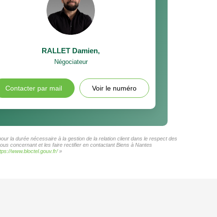
RALLET Damien
,
Négociateur
Contacter par mail
Voir le numéro
ur la durée nécessaire à la gestion de la relation client dans le respect des
ous concernant et les faire rectifier en contactant Biens à Nantes
tps://www.bloctel.gouv.fr/
»