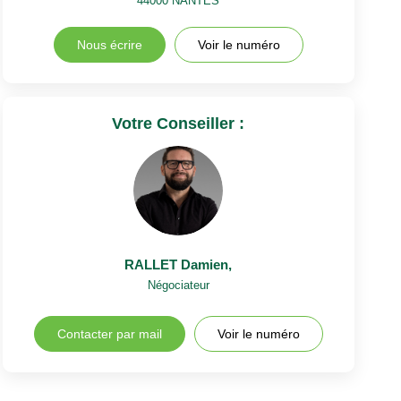
44000
NANTES
Nous écrire
Voir le numéro
Votre Conseiller :
RALLET Damien
,
Négociateur
Contacter par mail
Voir le numéro