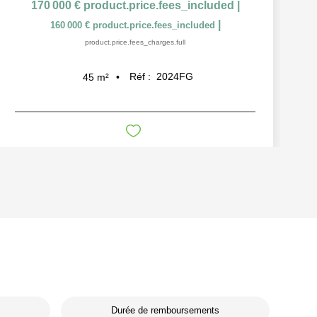
170 000 €
product.price.fees_included
|
|
160 000 €
product.price.fees_included
product.price.fees_charges.full
Réf :
2024FG
45
m²
Durée de remboursements