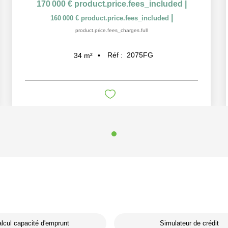
170 000 €
product.price.fees_included
|
|
160 000 €
product.price.fees_included
product.price.fees_charges.full
Réf :
2075FG
34
m²
lcul capacité d'emprunt
Simulateur de crédit