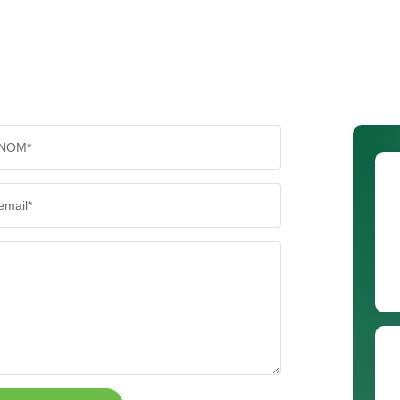
NOM*
email*