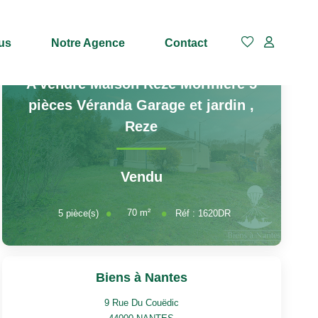
us
Notre Agence
Contact
A vendre Maison Reze Morinière 5
pièces Véranda Garage et jardin
,
Reze
Vendu
70
m²
5
pièce(s)
Réf :
1620DR
Biens à Nantes
9 Rue Du Couëdic