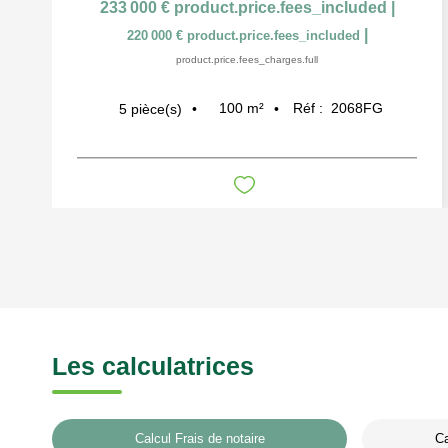
233 000 €
product.price.fees_included
|
|
220 000 €
product.price.fees_included
product.price.fees_charges.full
100
m²
Réf :
2068FG
5
pièce(s)
Les calculatrices
Calcul Frais de notaire
Ca