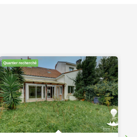
Quartier recherché
Au