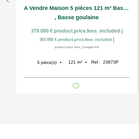
A Vendre Maison 5 pièces 121 m² Basse Goulaine Parcelle 860...
,
Basse goulaine
376 000 €
product.price.fees_included
|
|
365 000 €
product.price.fees_included
product.price.fees_charges.full
121
m²
Réf :
2387SP
5
pièce(s)