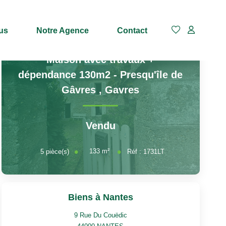
us
Notre Agence
Contact
Maison avec travaux +
dépendance 130m2 - Presqu'île de
Gâvres
,
Gavres
Vendu
133
m²
5
pièce(s)
Réf :
1731LT
Biens à Nantes
9 Rue Du Couëdic