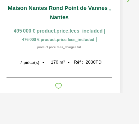
Maison Nantes Rond Point de Vannes
,
Nantes
495 000 €
product.price.fees_included
|
|
476 000 €
product.price.fees_included
product.price.fees_charges.full
170
m²
Réf :
2030TD
7
pièce(s)