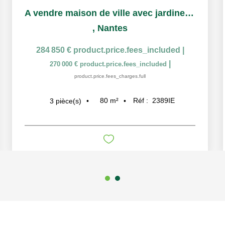
A vendre maison de ville avec jardinet quartier du Croissant
,
Nantes
284 850 €
product.price.fees_included
|
|
270 000 €
product.price.fees_included
product.price.fees_charges.full
80
m²
Réf :
2389IE
3
pièce(s)