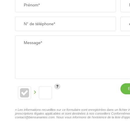
Prénom*
N° de téléphone*
Message*
E
« Les informations recueillies sur ce formulaire sont enregistrées dans un fichier
prescriptions légales applicables et sont destinées à nos conseillers Conformément
contact@biensanantes.com. Nous vous informons de l'existence de la liste d'oppos