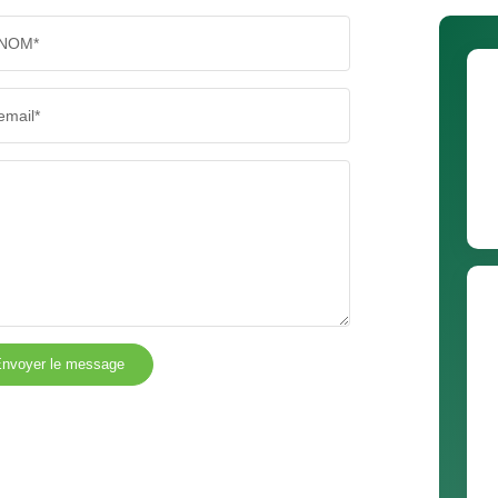
NOM*
email*
nvoyer le message