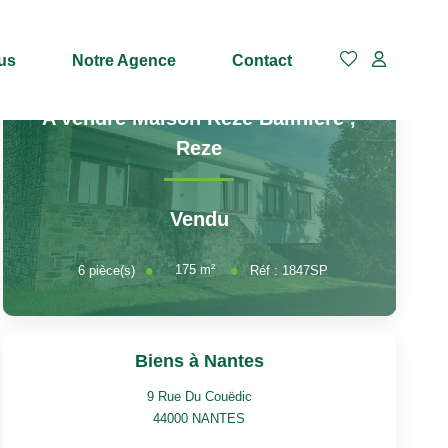
us
Notre Agence
Contact
A vendre Maison Rezé Balinière
,
Reze
Vendu
175
m²
6
pièce(s)
Réf :
1847SP
Biens à Nantes
9 Rue Du Couëdic
44000
NANTES