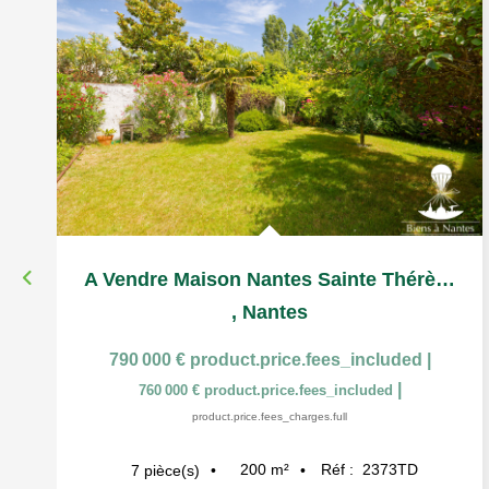
A Vendre Maison Nantes Sainte Thérèse
,
Nantes
790 000 €
product.price.fees_included
|
|
760 000 €
product.price.fees_included
product.price.fees_charges.full
200
m²
Réf :
2373TD
7
pièce(s)