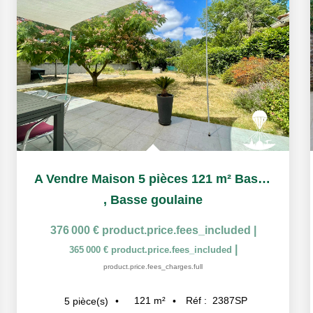
A Vendre Maison 5 pièces 121 m² Basse Goulaine Parcelle 860...
,
Basse goulaine
376 000 €
product.price.fees_included
|
|
365 000 €
product.price.fees_included
product.price.fees_charges.full
121
m²
Réf :
2387SP
5
pièce(s)