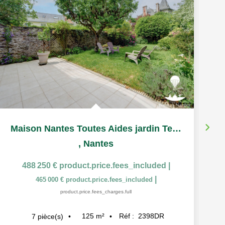
Maison Nantes Toutes Aides jardin Terrasse et garage
,
Nantes
488 250 €
product.price.fees_included
|
|
465 000 €
product.price.fees_included
product.price.fees_charges.full
125
m²
Réf :
2398DR
7
pièce(s)