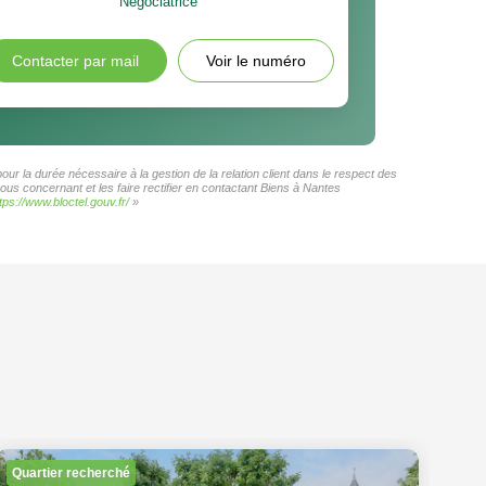
Négociatrice
Contacter par mail
Voir le numéro
ur la durée nécessaire à la gestion de la relation client dans le respect des
ous concernant et les faire rectifier en contactant Biens à Nantes
tps://www.bloctel.gouv.fr/
»
Quartier recherché
Ex