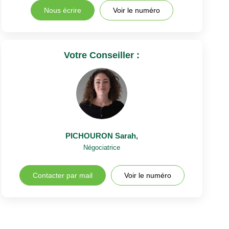
Nous écrire
Voir le numéro
Votre Conseiller :
PICHOURON Sarah
,
Négociatrice
Contacter par mail
Voir le numéro