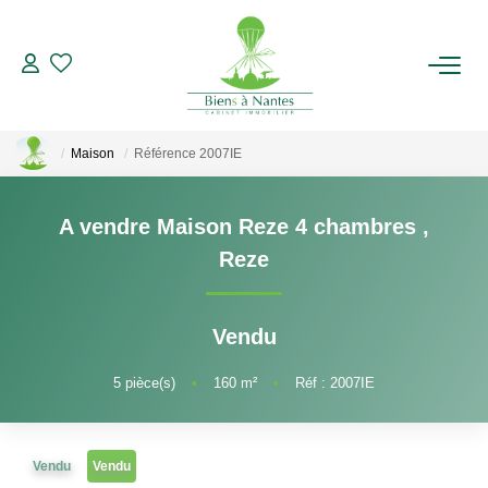
ACHETER
Maison
Référence 2007IE
LOUER
A vendre Maison Reze 4 chambres
,
ESTIMER
Reze
BIENS VENDUS
Vendu
NOTRE AGENCE
5
pièce(s)
•
160
m²
•
Réf : 2007IE
Qui Sommes-Nous
Notre Équipe
Vendu
Vendu
Nous Rejoindre