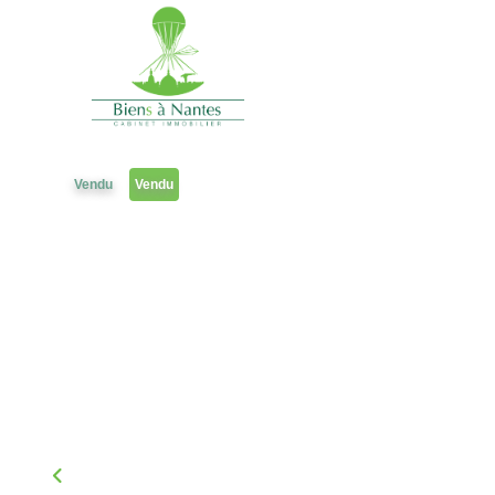
Studio T1
Référence 2119JR09
Vendu
Vendu