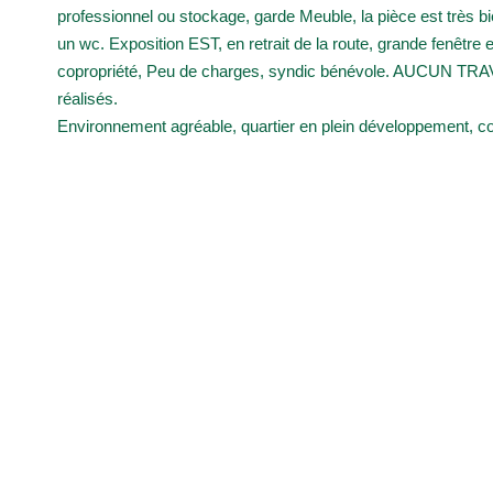
professionnel ou stockage, garde Meuble, la pièce est très 
un wc. Exposition EST, en retrait de la route, grande fenêtr
copropriété, Peu de charges, syndic bénévole. AUCUN TRAVA
réalisés.
Environnement agréable, quartier en plein développement, co
min à pieds arrêt Morrhonniere - Petit Port.
Diagnostics énergétiques
Logement à consommation énergétique excessive.