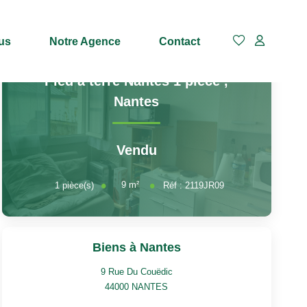
us
Notre Agence
Contact
Pied à terre Nantes 1 pièce
,
Nantes
Vendu
9
m²
1
pièce(s)
Réf :
2119JR09
Biens à Nantes
9 Rue Du Couëdic
44000
NANTES