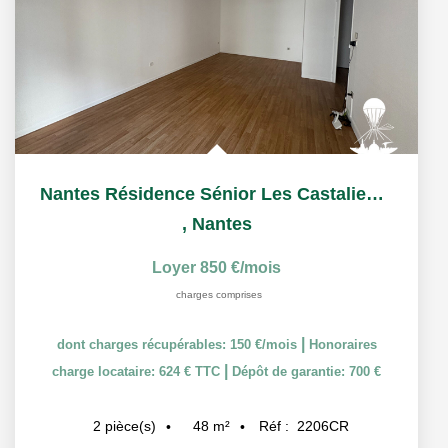
Nantes Résidence Sénior Les Castalies T2 à louer
,
Nantes
Loyer 850 €/mois
charges comprises
|
dont charges récupérables: 150 €/mois
Honoraires
|
charge locataire: 624 € TTC
Dépôt de garantie: 700 €
48
m²
Réf :
2206CR
2
pièce(s)