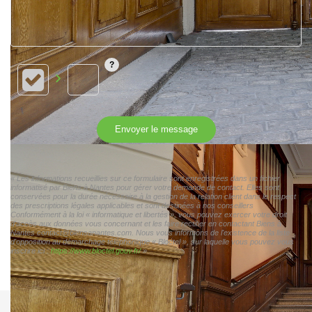
Envoyer le message
« Les informations recueillies sur ce formulaire sont enregistrées dans un fichier
informatisé par Biens à Nantes pour gérer votre demande de contact. Elles sont
conservées pour la durée nécessaire à la gestion de la relation client dans le respect
des prescriptions légales applicables et sont destinées à nos conseillers
Conformément à la loi « informatique et libertés », vous pouvez exercer votre droit
d'accès aux données vous concernant et les faire rectifier en contactant Biens à
Nantes contact@biensanantes.com. Nous vous informons de l'existence de la liste
d'opposition au démarchage téléphonique « Bloctel », sur laquelle vous pouvez vous
inscrire ici :
https://www.bloctel.gouv.fr/
»