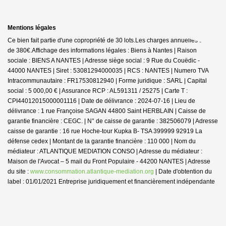
Mentions légales
Ce bien fait partie d'une copropriété de 30 lots.Les charges annuelles sont
de 380€.
Affichage des informations légales : Biens à Nantes | Raison
sociale : BIENS A NANTES | Adresse siège social : 9 Rue du Couëdic -
44000 NANTES | Siret : 53081294000035 | RCS : NANTES | Numero TVA
Intracommunautaire : FR17530812940 | Forme juridique : SARL | Capital
social : 5 000,00 € | Assurance RCP : AL591311 / 25275 |
Carte T :
CPI44012015000001116 | Date de délivrance : 2024-07-16 | Lieu de
délivrance : 1 rue Françoise SAGAN 44800 Saint HERBLAIN | Caisse de
garantie financière : CEGC. | N° de caisse de garantie : 382506079 | Adresse
caisse de garantie : 16 rue Hoche-tour Kupka B- TSA 399999 92919 La
défense cedex | Montant de la garantie financière : 110 000 | Nom du
médiateur : ATLANTIQUE MEDIATION CONSO | Adresse du médiateur :
Maison de l'Avocat – 5 mail du Front Populaire - 44200 NANTES | Adresse
du site :
www.consommation.atlantique-mediation.org
| Date d'obtention du
label : 01/01/2021
Entreprise juridiquement et financièrement indépendante