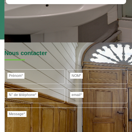
Nous contacter
Prénom*
NOM*
N° de téléphone*
email*
Message*