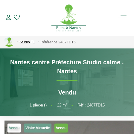
ACHETER
Studio T1
Référence 2487TD15
LOUER
Nantes centre Préfecture Studio calme
,
ESTIMER
Nantes
BIENS VENDUS
Vendu
NOTRE AGENCE
1
pièce(s)
•
22
m²
•
Réf : 2487TD15
Qui Sommes-Nous
Notre Équipe
Vendu
Visite Virtuelle
Vendu
Nous Rejoindre