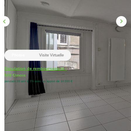
Nos Actualités
CONTACT
Photos
Visite Virtuelle
Simulation de remboursement :
509 €/mois
pendant 20 ans à 3% avec un apport de 10 200 €
Description
Réf : 2487TD15
En Exclusivité par le Cabinet Immobilier Biens à Nantes, à
vendre Quartier préfecture, coeur de ville, situé au 1 rue
Maurice Duval, studio en bon état dans un bel immeuble