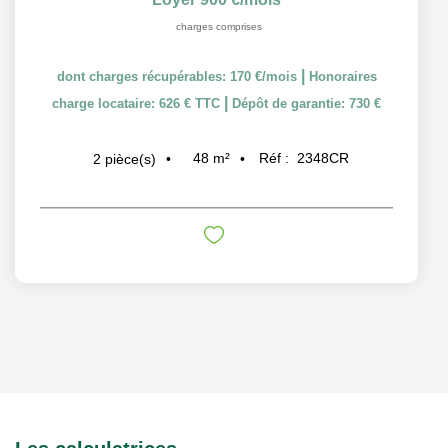
charges comprises
|
dont charges récupérables: 170 €/mois
Honoraires
|
charge locataire: 626 € TTC
Dépôt de garantie: 730 €
48
m²
Réf :
2348CR
2
pièce(s)