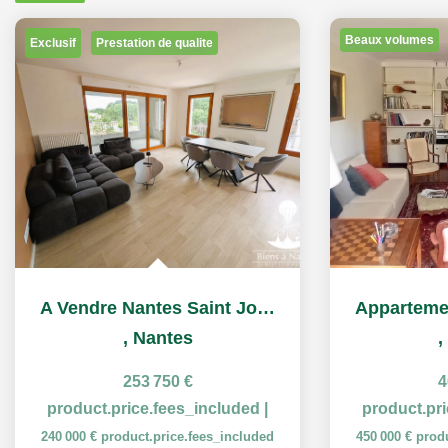
Beaux volumes
Exclusif
Prestation de qualite
A Vendre Nantes Saint Joseph de Porterie T3 2025
,
Nantes
,
253 750 €
4
product.price.fees_included
|
product.pr
240 000 €
product.price.fees_included
450 000 €
prod