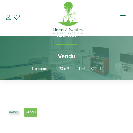
Studio T1
Référence 2822TT
A vendre Studio avec parking Nantes
,
ACHETER
Nantes
LOUER
Vendu
ESTIMER
1
pièce(s)
•
20
m²
•
Réf : 2822TT
BIENS VENDUS
NOTRE AGENCE
Vendu
Vendu
Qui Sommes-Nous
Notre Équipe