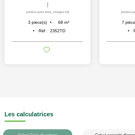
|
product.price.fees_charges.full
product.pr
68
m²
3
pièce(s)
7
pièce
Réf :
2352TD
Les calculatrices