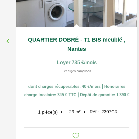
QUARTIER DOBRÉ - T1 BIS meublé
,
Nantes
Loyer 735 €/mois
charges comprises
|
dont charges récupérables: 40 €/mois
Honoraires
|
charge locataire: 345 € TTC
Dépôt de garantie: 1 390 €
23
m²
Réf :
2307CR
1
pièce(s)