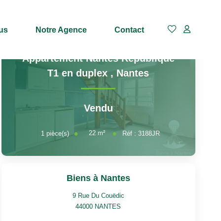
us
Notre Agence
Contact
Appartement Nantes République
T1 en duplex
,
Nantes
Vendu
22
m²
1
pièce(s)
Réf :
3188JR
Biens à Nantes
9 Rue Du Couëdic
44000
NANTES