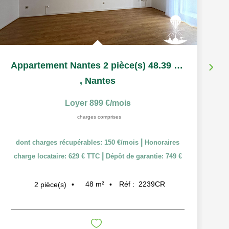
Appartement Nantes 2 pièce(s) 48.39 m2
,
Nantes
Loyer 899 €/mois
charges comprises
|
dont charges récupérables: 150 €/mois
Honoraires
|
charge locataire: 629 € TTC
Dépôt de garantie: 749 €
48
m²
Réf :
2239CR
2
pièce(s)