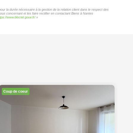
ur la durée nécessaire à la gestion de la relation client dans le respect des
ous concernant et les faire rectifier en contactant Biens à Nantes
tps://www.bloctel.gouv.fr/
»
Coup de coeur
Co