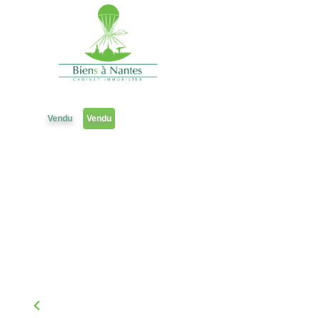
Studio T1
Référence 3188JR
Vendu
Vendu