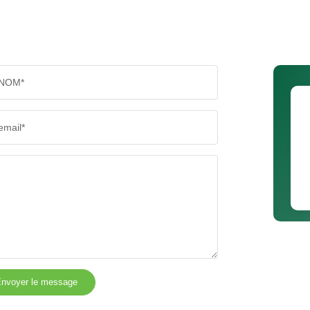
NOM*
email*
nvoyer le message