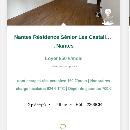
Nantes Résidence Sénior Les Castalies T2 à louer
,
Nantes
Loyer 850 €/mois
charges comprises
|
dont charges récupérables: 150 €/mois
Honoraires
|
charge locataire: 624 € TTC
Dépôt de garantie: 700 €
48
m²
Réf :
2206CR
2
pièce(s)