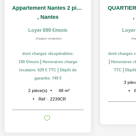
Appartement Nantes 2 pièce(s) 48.39 m2
,
Nantes
,
Loyer 899 €/mois
Loyer
charges comprises
cha
dont charges récupérables:
dont charges r
|
|
150 €/mois
Honoraires charge
Honoraires ch
|
|
locataire: 629 € TTC
Dépôt de
TTC
Dépôt
garantie: 749 €
3
pièc
48
m²
2
pièce(s)
Réf :
2239CR