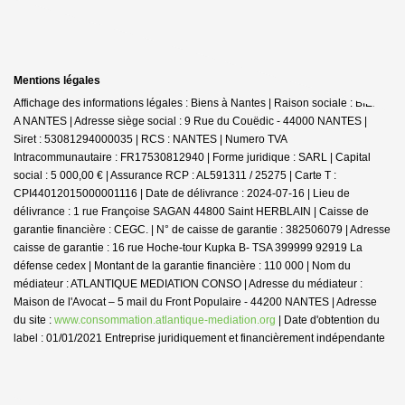
Mentions légales
Affichage des informations légales : Biens à Nantes | Raison sociale : BIENS
A NANTES | Adresse siège social : 9 Rue du Couëdic - 44000 NANTES |
Siret : 53081294000035 | RCS : NANTES | Numero TVA
Intracommunautaire : FR17530812940 | Forme juridique : SARL | Capital
social : 5 000,00 € | Assurance RCP : AL591311 / 25275 |
Carte T :
CPI44012015000001116 | Date de délivrance : 2024-07-16 | Lieu de
délivrance : 1 rue Françoise SAGAN 44800 Saint HERBLAIN | Caisse de
garantie financière : CEGC. | N° de caisse de garantie : 382506079 | Adresse
caisse de garantie : 16 rue Hoche-tour Kupka B- TSA 399999 92919 La
défense cedex | Montant de la garantie financière : 110 000 | Nom du
médiateur : ATLANTIQUE MEDIATION CONSO | Adresse du médiateur :
Maison de l'Avocat – 5 mail du Front Populaire - 44200 NANTES | Adresse
du site :
www.consommation.atlantique-mediation.org
| Date d'obtention du
label : 01/01/2021
Entreprise juridiquement et financièrement indépendante