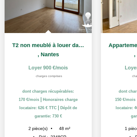
T2 non meublé à louer dans la Résidence Services Séniors...
,
Nantes
,
Loyer 900 €/mois
Loye
charges comprises
cha
dont charges récupérables:
dont char
|
170 €/mois
Honoraires charge
150 €/mois
|
locataire: 626 € TTC
Dépôt de
locataire: 
garantie: 730 €
gar
48
m²
2
pièce(s)
1
pièc
Réf :
2348CR