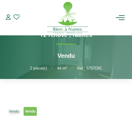
2 pièces
Référence 575TD81
Nantes Hypercentre Immeuble Gloriette
ACHETER
T2 rénové
,
Nantes
LOUER
Vendu
ESTIMER
2
pièce(s)
•
44
m²
•
Réf : 575TD81
BIENS VENDUS
NOTRE AGENCE
Vendu
Vendu
Qui Sommes-Nous
Notre Équipe