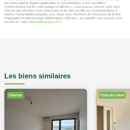
des prescriptions légales applicables et sont destinées à nos conseillers
Conformément à la loi « informatique et libertés », vous pouvez exercer votre droit
d'accès aux données vous concernant et les faire rectifier en contactant Biens à
Nantes contact@biensanantes.com. Nous vous informons de l'existence de la liste
d'opposition au démarchage téléphonique « Bloctel », sur laquelle vous pouvez vous
inscrire ici :
https://www.bloctel.gouv.fr/
»
Les biens similaires
Charme
Coup de coeur