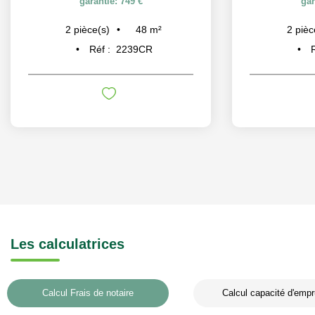
garantie: 749 €
gar
48
m²
2
pièce(s)
2
pièc
Réf :
2239CR
Les calculatrices
Calcul Frais de notaire
Calcul capacité d'empr