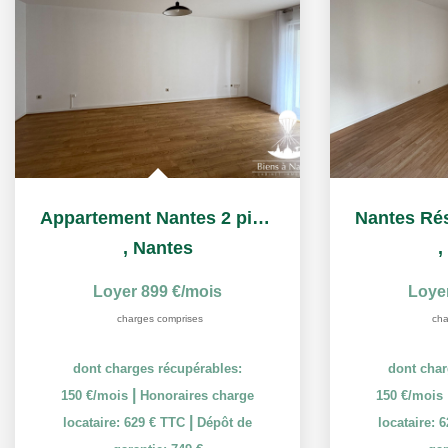
Appartement Nantes 2 pièce(s) 48.39 m2
,
Nantes
,
Loyer 899 €/mois
Loye
charges comprises
cha
dont charges récupérables:
dont char
|
150 €/mois
Honoraires charge
150 €/mois
|
locataire: 629 € TTC
Dépôt de
locataire: 