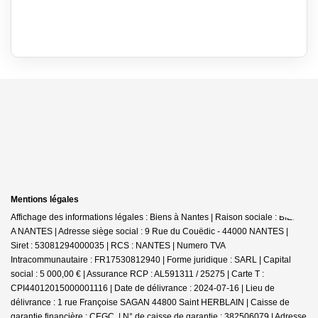
Mentions légales
Affichage des informations légales : Biens à Nantes | Raison sociale : BIENS
A NANTES | Adresse siège social : 9 Rue du Couëdic - 44000 NANTES |
Siret : 53081294000035 | RCS : NANTES | Numero TVA
Intracommunautaire : FR17530812940 | Forme juridique : SARL | Capital
social : 5 000,00 € | Assurance RCP : AL591311 / 25275 |
Carte T :
CPI44012015000001116 | Date de délivrance : 2024-07-16 | Lieu de
délivrance : 1 rue Françoise SAGAN 44800 Saint HERBLAIN | Caisse de
garantie financière : CEGC. | N° de caisse de garantie : 382506079 | Adresse