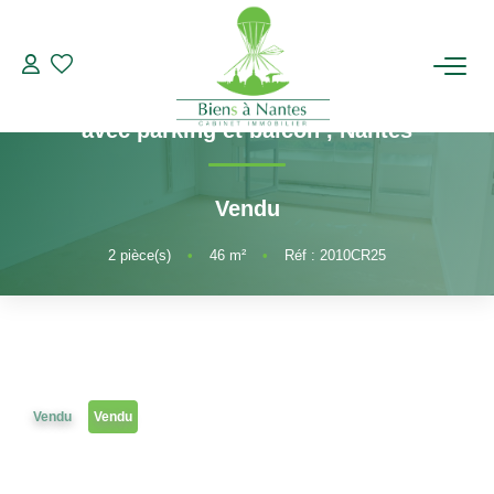
2 pièces
Référence 2010CR25
A VENDRE Appartement T2 Ile de Nantes
ACHETER
avec parking et balcon
,
Nantes
LOUER
Vendu
ESTIMER
2
pièce(s)
•
46
m²
•
Réf : 2010CR25
BIENS VENDUS
NOTRE AGENCE
Vendu
Vendu
Qui Sommes-Nous
Notre Équipe