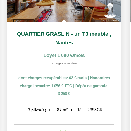
QUARTIER GRASLIN - un T3 meublé
,
Nantes
Loyer 1 690 €/mois
charges comprises
|
dont charges récupérables: 62 €/mois
Honoraires
|
charge locataire: 1 056 € TTC
Dépôt de garantie:
3 256 €
87
m²
Réf :
2393CR
3
pièce(s)