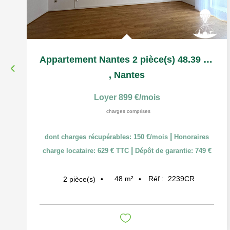
Appartement Nantes 2 pièce(s) 48.39 m2
,
Nantes
Loyer 899 €/mois
charges comprises
|
dont charges récupérables: 150 €/mois
Honoraires
|
charge locataire: 629 € TTC
Dépôt de garantie: 749 €
48
m²
Réf :
2239CR
2
pièce(s)