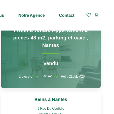
us
Notre Agence
Contact
Pirmil à vendre Appartement 2
pièces 48 m2, parking et cave
,
Nantes
Vendu
48
m²
2
pièce(s)
Réf :
2185EM25
Biens à Nantes
9 Rue Du Couëdic