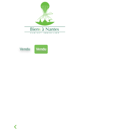
2 pièces
Référence 2185EM25
Vendu
Vendu