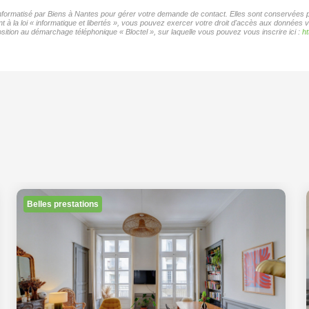
 informatisé par Biens à Nantes pour gérer votre demande de contact. Elles sont conservées po
 à la loi « informatique et libertés », vous pouvez exercer votre droit d'accès aux données v
ition au démarchage téléphonique « Bloctel », sur laquelle vous pouvez vous inscrire ici :
ht
Belles prestations