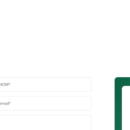
NOM*
email*