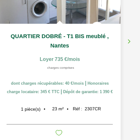
QUARTIER DOBRÉ - T1 BIS meublé
,
Nantes
Loyer 735 €/mois
charges comprises
|
dont charges récupérables: 40 €/mois
Honoraires
|
charge locataire: 345 € TTC
Dépôt de garantie: 1 390 €
23
m²
Réf :
2307CR
1
pièce(s)