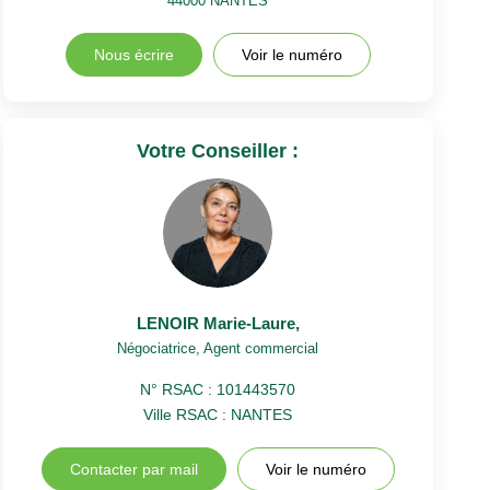
44000
NANTES
Nous écrire
Voir le numéro
Votre Conseiller :
LENOIR Marie-Laure
,
Négociatrice, Agent commercial
N° RSAC : 101443570
Ville RSAC : NANTES
Contacter par mail
Voir le numéro