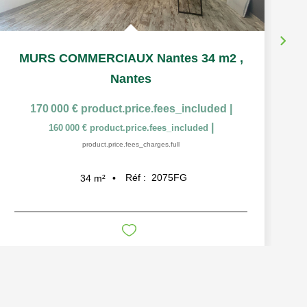
MURS COMMERCIAUX Nantes 34 m2
,
Nantes
170 000 €
product.price.fees_included
|
|
160 000 €
product.price.fees_included
product.price.fees_charges.full
Réf :
2075FG
34
m²