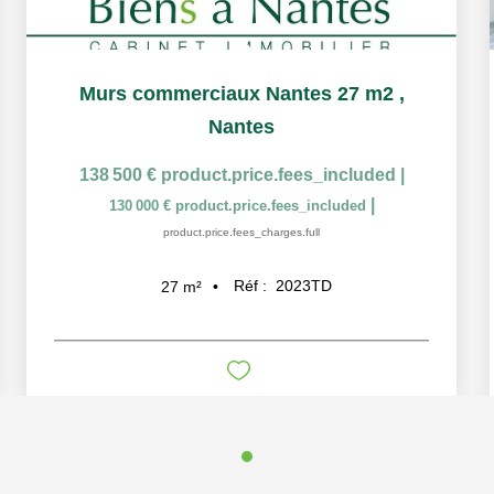
Murs commerciaux Nantes 27 m2
,
Nantes
138 500 €
product.price.fees_included
|
|
130 000 €
product.price.fees_included
product.price.fees_charges.full
Réf :
2023TD
27
m²