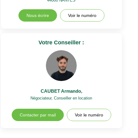
44000
NANTES
Nous écrire
Voir le numéro
Votre Conseiller :
CAUBET Armando
,
Négociateur, Conseiller en location
Contacter par mail
Voir le numéro