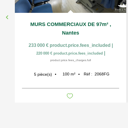
MURS COMMERCIAUX DE 97m²
,
Nantes
233 000 €
product.price.fees_included
|
|
220 000 €
product.price.fees_included
product.price.fees_charges.full
100
m²
Réf :
2068FG
5
pièce(s)