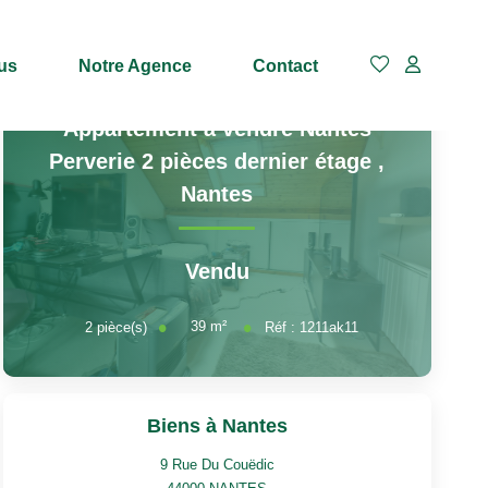
us
Notre Agence
Contact
Appartement à vendre Nantes
Perverie 2 pièces dernier étage
,
Nantes
Vendu
39
m²
2
pièce(s)
Réf :
1211ak11
Biens à Nantes
9 Rue Du Couëdic