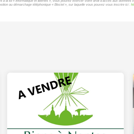
 à la loi « informatique et libertés », vous pouvez exercer votre droit d'accès aux données v
ition au démarchage téléphonique « Bloctel », sur laquelle vous pouvez vous inscrire ici :
ht