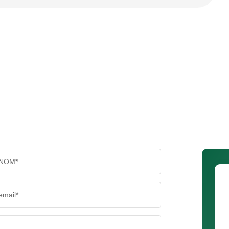
NOM*
email*