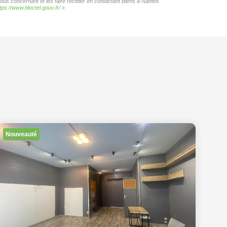
ous concernant et les faire rectifier en contactant Biens à Nantes
tps://www.bloctel.gouv.fr/
»
Nouveauté