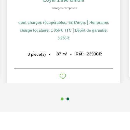
Loyer 1 690 €/mois
charges comprises
|
dont charges récupérables: 62 €/mois
Honoraires
|
charge locataire: 1 056 € TTC
Dépôt de garantie:
3 256 €
87
m²
Réf :
2393CR
3
pièce(s)