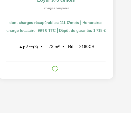
Loyer 970 €/mois
charges comprises
|
dont charges récupérables: 111 €/mois
Honoraires
|
charge locataire: 994 € TTC
Dépôt de garantie: 1 718 €
73
m²
Réf :
2180CR
4
pièce(s)