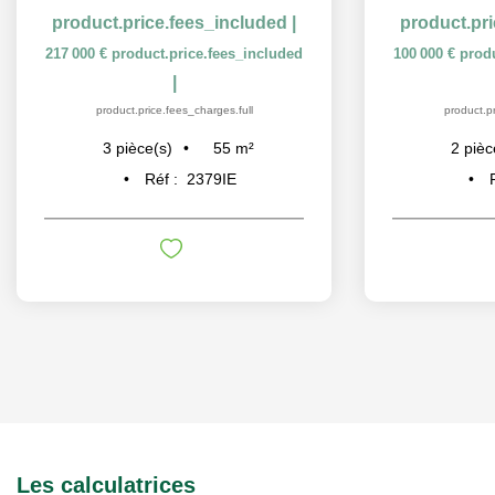
product.price.fees_included
|
product.pr
217 000 €
product.price.fees_included
100 000 €
prod
|
product.price.fees_charges.full
product.pr
55
m²
3
pièce(s)
2
pièc
Réf :
2379IE
Les calculatrices