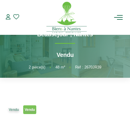
2 pièces
Référence 2670JR39
Appartement Nantes Type 2 bis
ACHETER
Beauséjour
,
Nantes
LOUER
Vendu
ESTIMER
2
pièce(s)
•
48
m²
•
Réf : 2670JR39
BIENS VENDUS
NOTRE AGENCE
Vendu
Vendu
Qui Sommes-Nous
Notre Équipe