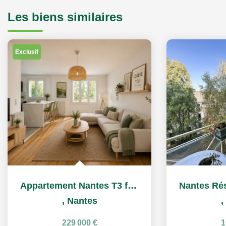
Les biens similaires
Exclusif
Appartement Nantes T3 face au parc de Procé
,
Nantes
,
229 000 €
1