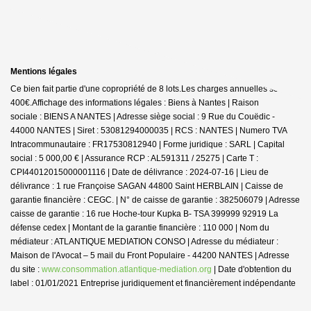
Mentions légales
Ce bien fait partie d'une copropriété de 8 lots.Les charges annuelles sont de
400€.
Affichage des informations légales : Biens à Nantes | Raison
sociale : BIENS A NANTES | Adresse siège social : 9 Rue du Couëdic -
44000 NANTES | Siret : 53081294000035 | RCS : NANTES | Numero TVA
Intracommunautaire : FR17530812940 | Forme juridique : SARL | Capital
social : 5 000,00 € | Assurance RCP : AL591311 / 25275 |
Carte T :
CPI44012015000001116 | Date de délivrance : 2024-07-16 | Lieu de
délivrance : 1 rue Françoise SAGAN 44800 Saint HERBLAIN | Caisse de
garantie financière : CEGC. | N° de caisse de garantie : 382506079 | Adresse
caisse de garantie : 16 rue Hoche-tour Kupka B- TSA 399999 92919 La
défense cedex | Montant de la garantie financière : 110 000 | Nom du
médiateur : ATLANTIQUE MEDIATION CONSO | Adresse du médiateur :
Maison de l'Avocat – 5 mail du Front Populaire - 44200 NANTES | Adresse
du site :
www.consommation.atlantique-mediation.org
| Date d'obtention du
label : 01/01/2021
Entreprise juridiquement et financièrement indépendante