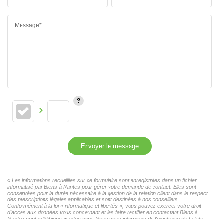
Message*
Envoyer le message
« Les informations recueillies sur ce formulaire sont enregistrées dans un fichier
informatisé par Biens à Nantes pour gérer votre demande de contact. Elles sont
conservées pour la durée nécessaire à la gestion de la relation client dans le respect
des prescriptions légales applicables et sont destinées à nos conseillers
Conformément à la loi « informatique et libertés », vous pouvez exercer votre droit
d'accès aux données vous concernant et les faire rectifier en contactant Biens à
Nantes contact@biensanantes.com. Nous vous informons de l'existence de la liste