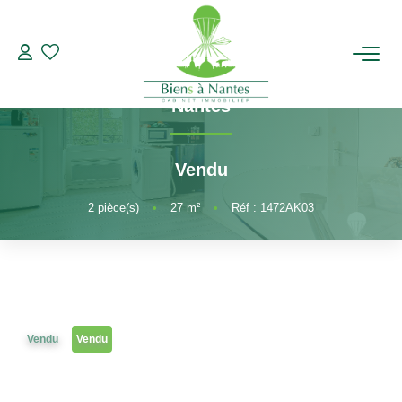
2 pièces
Référence 1472AK03
Appartement à vendre Nantes 2 pièces
,
ACHETER
Nantes
LOUER
Vendu
ESTIMER
2
pièce(s)
•
27
m²
•
Réf : 1472AK03
BIENS VENDUS
NOTRE AGENCE
Vendu
Vendu
Qui Sommes-Nous
Notre Équipe