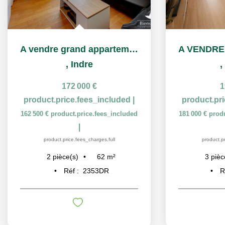
A vendre grand appartement T2 Haute Indre
,
Indre
,
172 000 €
1
product.price.fees_included
|
product.pr
162 500 €
product.price.fees_included
181 000 €
prod
|
product.price.fees_charges.full
product.pr
62
m²
2
pièce(s)
3
pièc
Réf :
2353DR
R