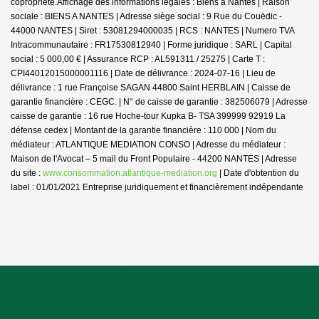
copropriété.
Affichage des informations légales : Biens à Nantes | Raison
sociale : BIENS A NANTES | Adresse siège social : 9 Rue du Couëdic -
44000 NANTES | Siret : 53081294000035 | RCS : NANTES | Numero TVA
Intracommunautaire : FR17530812940 | Forme juridique : SARL | Capital
social : 5 000,00 € | Assurance RCP : AL591311 / 25275 |
Carte T :
CPI44012015000001116 | Date de délivrance : 2024-07-16 | Lieu de
délivrance : 1 rue Françoise SAGAN 44800 Saint HERBLAIN | Caisse de
garantie financière : CEGC. | N° de caisse de garantie : 382506079 | Adresse
caisse de garantie : 16 rue Hoche-tour Kupka B- TSA 399999 92919 La
défense cedex | Montant de la garantie financière : 110 000 | Nom du
médiateur : ATLANTIQUE MEDIATION CONSO | Adresse du médiateur :
Maison de l'Avocat – 5 mail du Front Populaire - 44200 NANTES | Adresse
du site :
www.consommation.atlantique-mediation.org
| Date d'obtention du
label : 01/01/2021
Entreprise juridiquement et financièrement indépendante