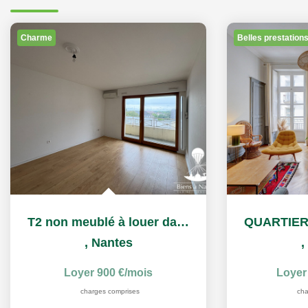
Charme
Belles prestation
T2 non meublé à louer dans la Résidence Services Séniors...
,
Nantes
,
Loyer 900 €/mois
Loyer
charges comprises
cha