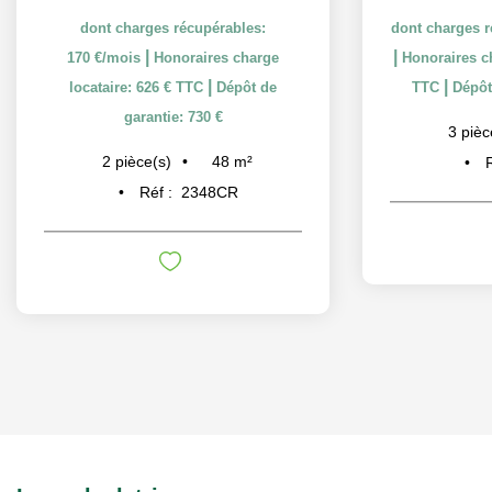
dont charges récupérables:
dont charges r
|
|
170 €/mois
Honoraires charge
Honoraires ch
|
|
locataire: 626 € TTC
Dépôt de
TTC
Dépôt
garantie: 730 €
3
pièc
48
m²
2
pièce(s)
Réf :
2348CR