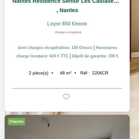
Nantes Résidence Sénior Les Castalies T2 à louer
,
Nantes
Loyer 850 €/mois
charges comprises
|
dont charges récupérables: 150 €/mois
Honoraires
|
charge locataire: 624 € TTC
Dépôt de garantie: 700 €
48
m²
Réf :
2206CR
2
pièce(s)
Charme