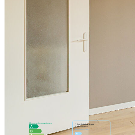
cabinet Biens à Nantes vous propose un appartement
citadin de type 2 de 45.5 m² carrez avec une belle
distribution. Il est composé d'une entrée, séjour lumineux
avec de grandes fenêtres, une cuisine séparée aménagée
et équipée, salle d'eau avec wc, un dégagement
desservant une chambre, dressing. En annexe : une cave
et une place de parking sécurisée. Idéal pour un pied à
terre, investissement locatif, résidence principale. proche
de toutes les commodités, centre-ville à pied, bus n° 11, 23
et C1, ligne de tram 1 arrêt "chantiers Navals", Contactez :
Julie REYNAUD : 06.52.64.33.48
Nos honoraires
Nous contacter
Diagnostics énergétiques