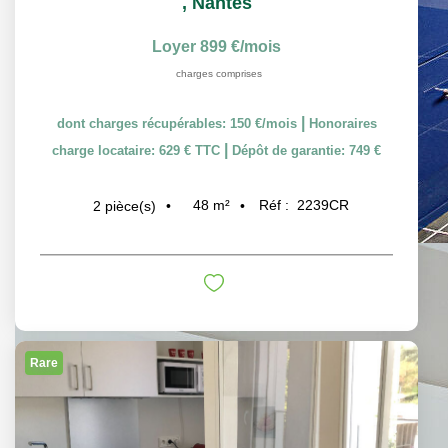
,
Nantes
Loyer 899 €/mois
charges comprises
|
dont charges récupérables: 150 €/mois
Honoraires
|
charge locataire: 629 € TTC
Dépôt de garantie: 749 €
48
m²
Réf :
2239CR
2
pièce(s)
Rare