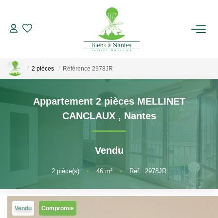
ACHETER
2 pièces
Référence 2978JR
LOUER
Appartement 2 pièces MELLINET
ESTIMER
CANCLAUX
,
Nantes
BIENS VENDUS
Vendu
NOTRE AGENCE
2
pièce(s)
•
46
m²
•
Réf : 2978JR
Qui Sommes-Nous
Notre Équipe
Vendu
Compromis
Nous Rejoindre