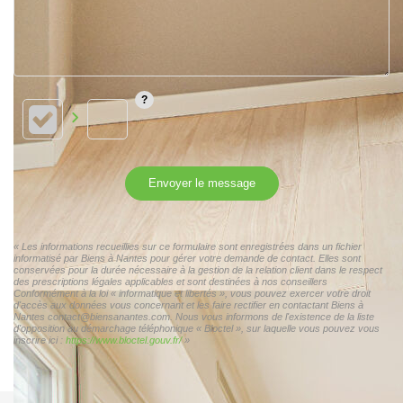
Envoyer le message
« Les informations recueillies sur ce formulaire sont enregistrées dans un fichier
informatisé par Biens à Nantes pour gérer votre demande de contact. Elles sont
conservées pour la durée nécessaire à la gestion de la relation client dans le respect
des prescriptions légales applicables et sont destinées à nos conseillers
Conformément à la loi « informatique et libertés », vous pouvez exercer votre droit
d'accès aux données vous concernant et les faire rectifier en contactant Biens à
Nantes contact@biensanantes.com. Nous vous informons de l'existence de la liste
d'opposition au démarchage téléphonique « Bloctel », sur laquelle vous pouvez vous
inscrire ici :
https://www.bloctel.gouv.fr/
»