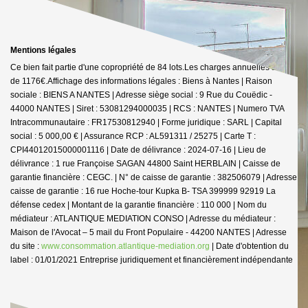
Mentions légales
Ce bien fait partie d'une copropriété de 84 lots.Les charges annuelles sont
de 1176€.
Affichage des informations légales : Biens à Nantes | Raison
sociale : BIENS A NANTES | Adresse siège social : 9 Rue du Couëdic -
44000 NANTES | Siret : 53081294000035 | RCS : NANTES | Numero TVA
Intracommunautaire : FR17530812940 | Forme juridique : SARL | Capital
social : 5 000,00 € | Assurance RCP : AL591311 / 25275 |
Carte T :
CPI44012015000001116 | Date de délivrance : 2024-07-16 | Lieu de
délivrance : 1 rue Françoise SAGAN 44800 Saint HERBLAIN | Caisse de
garantie financière : CEGC. | N° de caisse de garantie : 382506079 | Adresse
caisse de garantie : 16 rue Hoche-tour Kupka B- TSA 399999 92919 La
défense cedex | Montant de la garantie financière : 110 000 | Nom du
médiateur : ATLANTIQUE MEDIATION CONSO | Adresse du médiateur :
Maison de l'Avocat – 5 mail du Front Populaire - 44200 NANTES | Adresse
du site :
www.consommation.atlantique-mediation.org
| Date d'obtention du
label : 01/01/2021
Entreprise juridiquement et financièrement indépendante