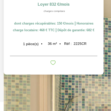
Loyer 832 €/mois
charges comprises
|
dont charges récupérables: 150 €/mois
Honoraires
|
charge locataire: 468 € TTC
Dépôt de garantie: 682 €
36
m²
Réf :
2225CR
1
pièce(s)