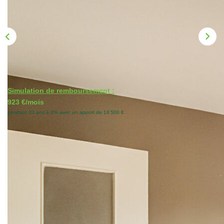
Nos Actualités
CONTACT
Simulation de remboursement :
923 €/mois
pendant 20 ans à 3% avec un apport de 18 500 €
Description
Réf : 2978JR
Nouveauté, dans le Quartier MELLINET - CANCLAUX,
joliment nommée rue de la ville en Bois et situé au 2eme
étage d'un immeuble datant de 1970 avec ascenseur : le