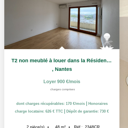
T2 non meublé à louer dans la Résidence Services Séniors...
,
Nantes
Loyer 900 €/mois
charges comprises
|
dont charges récupérables: 170 €/mois
Honoraires
|
charge locataire: 626 € TTC
Dépôt de garantie: 730 €
48
m²
Réf :
2348CR
2
pièce(s)