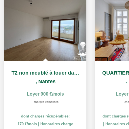
T2 non meublé à louer dans la Résidence Services Séniors...
,
Nantes
,
Loyer 900 €/mois
Loyer
charges comprises
cha
dont charges récupérables:
dont charges r
|
|
170 €/mois
Honoraires charge
Honoraires ch