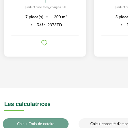
product.price.fees_charges.full
product.pr
200
m²
7
pièce(s)
5
pièce
Réf :
2373TD
Les calculatrices
Calcul Frais de notaire
Calcul capacité d'empr