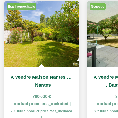
Etat irreprochable
Nouveau
A Vendre Maison Nantes Sainte Thérèse
,
Nantes
,
Bas
790 000 €
3
product.price.fees_included
|
product.pr
760 000 €
product.price.fees_included
365 000 €
prod
|