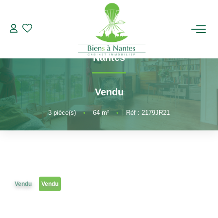
3 pièces
Référence 2179JR21
Appartement Nantes T3 CHALATRES
,
ACHETER
Nantes
LOUER
Vendu
ESTIMER
3
pièce(s)
•
64
m²
•
Réf : 2179JR21
BIENS VENDUS
NOTRE AGENCE
Vendu
Vendu
Qui Sommes-Nous
Notre Équipe