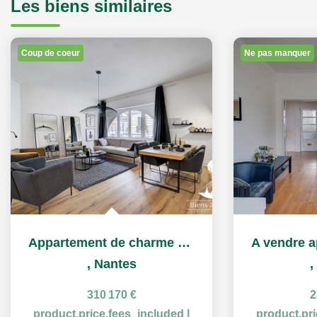
Les biens similaires
Coup de coeur
Ne pas manquer
Appartement de charme à vendre centre Nantes place Royale
,
Nantes
,
310 170 €
2
product.price.fees_included
|
product.pr