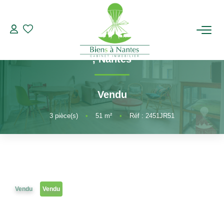
3 pièces
Référence 2451JR51
Appartement Nantes 3 pièces MELLINET
ACHETER
,
Nantes
LOUER
Vendu
ESTIMER
3
pièce(s)
•
51
m²
•
Réf : 2451JR51
BIENS VENDUS
NOTRE AGENCE
Vendu
Vendu
Qui Sommes-Nous
Notre Équipe