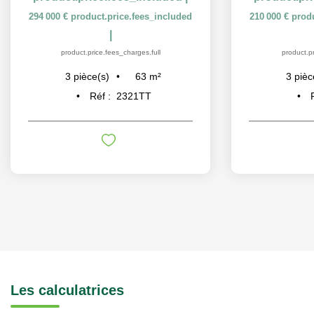
294 000 €
product.price.fees_included
210 000 €
prod
|
product.price.fees_charges.full
product.pr
63
m²
3
pièce(s)
3
pièc
Réf :
2321TT
Les calculatrices