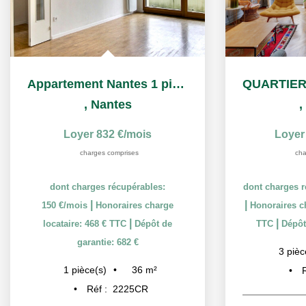
Appartement Nantes 1 pièce(s) 36 m2
,
Nantes
,
Loyer 832 €/mois
Loyer
charges comprises
cha
dont charges récupérables:
dont charges r
|
|
150 €/mois
Honoraires charge
Honoraires ch
|
|
locataire: 468 € TTC
Dépôt de
TTC
Dépôt
garantie: 682 €
3
pièc
36
m²
1
pièce(s)
Réf :
2225CR