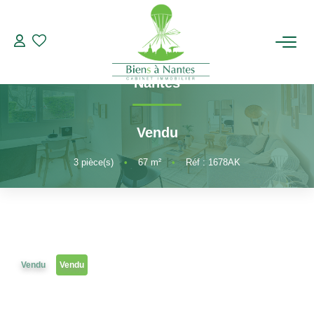
3 pièces
Référence 1678AK
Appartement à vendre Nantes 3 pièces
,
ACHETER
Nantes
LOUER
Vendu
ESTIMER
3
pièce(s)
•
67
m²
•
Réf : 1678AK
BIENS VENDUS
NOTRE AGENCE
Vendu
Vendu
Qui Sommes-Nous
Notre Équipe