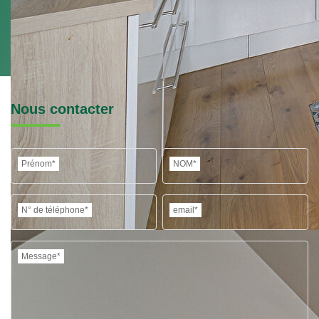
Nous contacter
Prénom*
NOM*
N° de téléphone*
email*
Message*