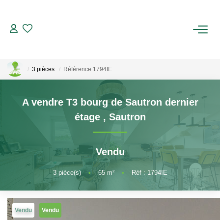
ACHETER
3 pièces
Référence 1794IE
LOUER
A vendre T3 bourg de Sautron dernier
ESTIMER
étage
,
Sautron
BIENS VENDUS
Vendu
NOTRE AGENCE
3
pièce(s)
•
65
m²
•
Réf : 1794IE
Qui Sommes-Nous
Notre Équipe
Vendu
Vendu
Nous Rejoindre