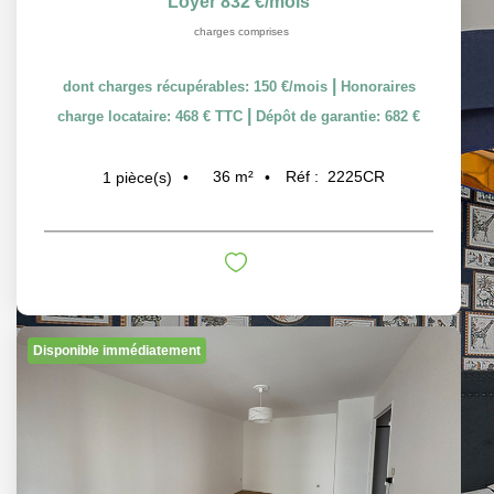
Loyer 832 €/mois
charges comprises
|
dont charges récupérables: 150 €/mois
Honoraires
|
charge locataire: 468 € TTC
Dépôt de garantie: 682 €
36
m²
Réf :
2225CR
1
pièce(s)
Disponible immédiatement