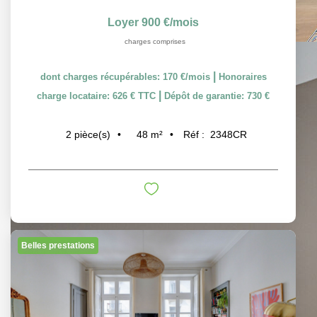
Loyer 900 €/mois
charges comprises
|
dont charges récupérables: 170 €/mois
Honoraires
|
charge locataire: 626 € TTC
Dépôt de garantie: 730 €
48
m²
Réf :
2348CR
2
pièce(s)
Belles prestations