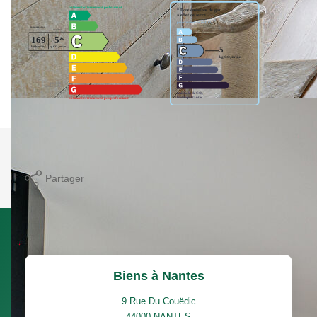
Imprimer
Partager
Calculer mon budget
Biens à Nantes
9 Rue Du Couëdic
44000
NANTES