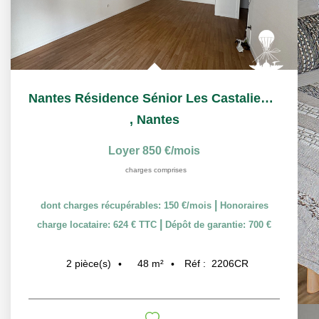
Nantes Résidence Sénior Les Castalies T2 à louer
,
Nantes
Loyer 850 €/mois
charges comprises
|
dont charges récupérables: 150 €/mois
Honoraires
|
charge locataire: 624 € TTC
Dépôt de garantie: 700 €
48
m²
Réf :
2206CR
2
pièce(s)