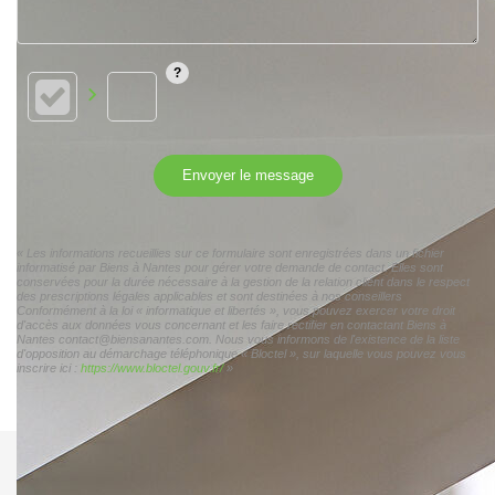
Envoyer le message
« Les informations recueillies sur ce formulaire sont enregistrées dans un fichier
informatisé par Biens à Nantes pour gérer votre demande de contact. Elles sont
conservées pour la durée nécessaire à la gestion de la relation client dans le respect
des prescriptions légales applicables et sont destinées à nos conseillers
Conformément à la loi « informatique et libertés », vous pouvez exercer votre droit
d'accès aux données vous concernant et les faire rectifier en contactant Biens à
Nantes contact@biensanantes.com. Nous vous informons de l'existence de la liste
d'opposition au démarchage téléphonique « Bloctel », sur laquelle vous pouvez vous
inscrire ici :
https://www.bloctel.gouv.fr/
»