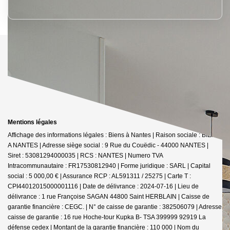
Mentions légales
Affichage des informations légales : Biens à Nantes | Raison sociale : BIENS
A NANTES | Adresse siège social : 9 Rue du Couëdic - 44000 NANTES |
Siret : 53081294000035 | RCS : NANTES | Numero TVA
Intracommunautaire : FR17530812940 | Forme juridique : SARL | Capital
social : 5 000,00 € | Assurance RCP : AL591311 / 25275 |
Carte T :
CPI44012015000001116 | Date de délivrance : 2024-07-16 | Lieu de
délivrance : 1 rue Françoise SAGAN 44800 Saint HERBLAIN | Caisse de
garantie financière : CEGC. | N° de caisse de garantie : 382506079 | Adresse
caisse de garantie : 16 rue Hoche-tour Kupka B- TSA 399999 92919 La
défense cedex | Montant de la garantie financière : 110 000 | Nom du