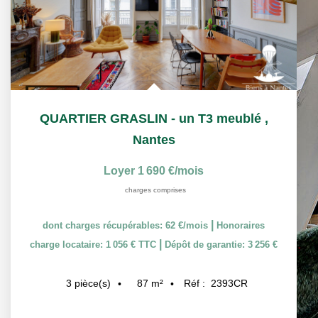
QUARTIER GRASLIN - un T3 meublé
,
Nantes
Loyer 1 690 €/mois
charges comprises
|
dont charges récupérables: 62 €/mois
Honoraires
|
charge locataire: 1 056 € TTC
Dépôt de garantie: 3 256 €
87
m²
Réf :
2393CR
3
pièce(s)