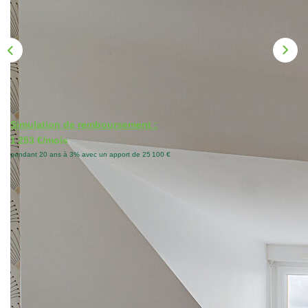
Nos Actualités
CONTACT
Simulation de remboursement :
1 253 €/mois
pendant 20 ans à 3% avec un apport de 25 100 €
Description
Réf : 1794IE
Très bel appartement joliment rénové avec goût au dernier
étage, lumineux et avec plein de rangements. Une grande
entrée avec dressing dessert la partie vie au sud/est et la