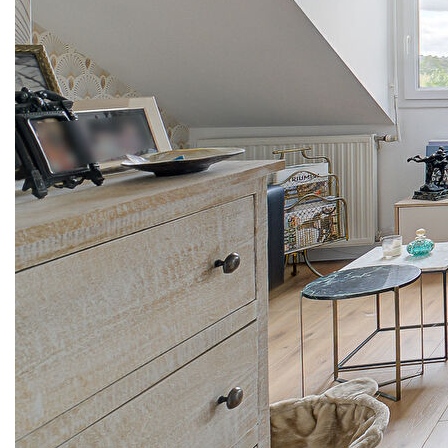
partie nuit au nord/ouest
Grande pièce de vie avec 3 fenêtres en chien-assis donc
très lumineuse, comprenant une
cuisine aménagée/équipée récente, sols et peintures
refaits, salle de bains et WC refaits
Cuisine ouverte avec grande table dinatoire qui restera
(l'ensemble des travaux de rénovation datent de 2020)
1 grande chambre 14 m² avec dressing - 1 chambre plus
petite
Les sols sont en stratifié grandes lattes claires - Les
tapisseries en pan de mur donnent du cachet à
l'appartement - WC suspendus - Une salle de bains récente
Possibilité d'acquérir en sus un parking boxé 14 m²
Nos honoraires
Nous contacter
Diagnostics énergétiques