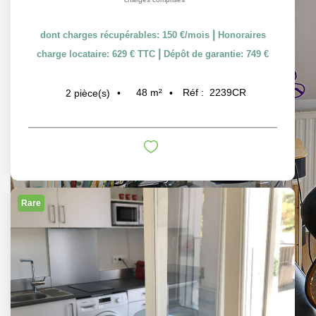
|
dont charges récupérables: 150 €/mois
Honoraires
|
charge locataire: 629 € TTC
Dépôt de garantie: 749 €
48
m²
Réf :
2239CR
2
pièce(s)
Rare