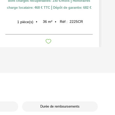
|
dont charges récupérables: 150 €/mois
Honoraires
|
charge locataire: 468 € TTC
Dépôt de garantie: 682 €
36
m²
Réf :
2225CR
1
pièce(s)
Durée de remboursements