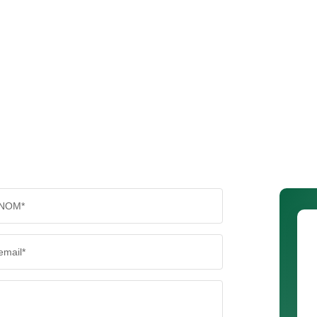
NOM*
email*