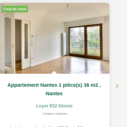
Coup de coeur
Co
Appartement Nantes 1 pièce(s) 36 m2
,
Nantes
Loyer 832 €/mois
charges comprises