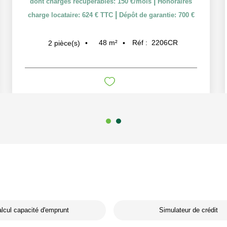
|
dont charges récupérables: 150 €/mois
Honoraires
|
charge locataire: 624 € TTC
Dépôt de garantie: 700 €
48
m²
Réf :
2206CR
2
pièce(s)
lcul capacité d'emprunt
Simulateur de crédit