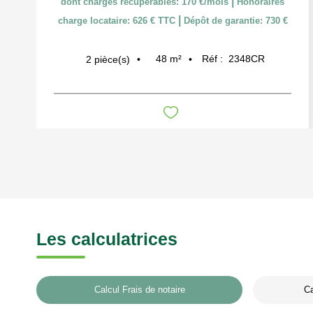
|
dont charges récupérables: 170 €/mois
Honoraires
|
charge locataire: 626 € TTC
Dépôt de garantie: 730 €
48
m²
Réf :
2348CR
2
pièce(s)
Les calculatrices
Calcul Frais de notaire
Ca