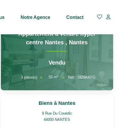
us
Notre Agence
Contact
Appartement à vendre hyper
centre Nantes
,
Nantes
Vendu
55
m²
3
pièce(s)
Réf :
1929AKFG
Biens à Nantes
9 Rue Du Couëdic
44000
NANTES