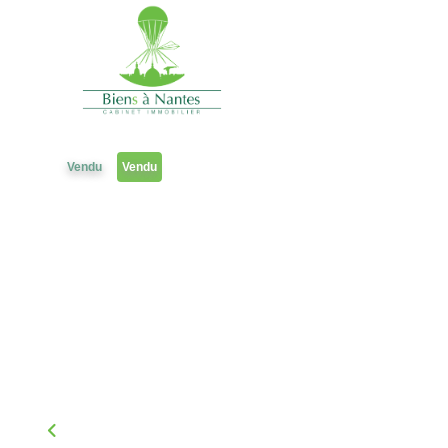
3 pièces
Référence 1929AKFG
Vendu
Vendu