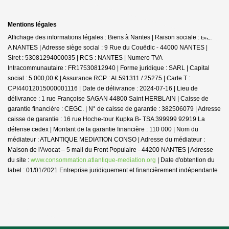
Mentions légales
Affichage des informations légales : Biens à Nantes | Raison sociale : BIENS
A NANTES | Adresse siège social : 9 Rue du Couëdic - 44000 NANTES |
Siret : 53081294000035 | RCS : NANTES | Numero TVA
Intracommunautaire : FR17530812940 | Forme juridique : SARL | Capital
social : 5 000,00 € | Assurance RCP : AL591311 / 25275 |
Carte T :
CPI44012015000001116 | Date de délivrance : 2024-07-16 | Lieu de
délivrance : 1 rue Françoise SAGAN 44800 Saint HERBLAIN | Caisse de
garantie financière : CEGC. | N° de caisse de garantie : 382506079 | Adresse
caisse de garantie : 16 rue Hoche-tour Kupka B- TSA 399999 92919 La
défense cedex | Montant de la garantie financière : 110 000 | Nom du
médiateur : ATLANTIQUE MEDIATION CONSO | Adresse du médiateur :
Maison de l'Avocat – 5 mail du Front Populaire - 44200 NANTES | Adresse
du site :
www.consommation.atlantique-mediation.org
| Date d'obtention du
label : 01/01/2021
Entreprise juridiquement et financièrement indépendante