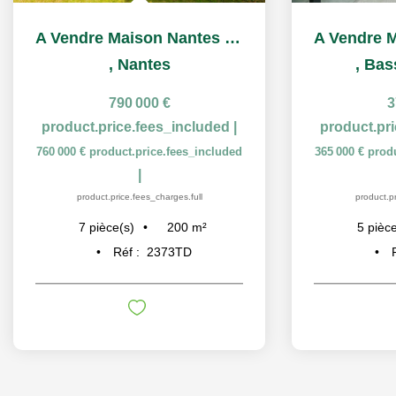
A Vendre Maison Nantes Sainte Thérèse
,
Nantes
,
Bas
790 000 €
3
product.price.fees_included
|
product.pr
760 000 €
product.price.fees_included
365 000 €
prod
|
product.price.fees_charges.full
product.pr
200
m²
7
pièce(s)
5
pièce
Réf :
2373TD