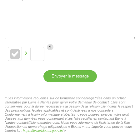
Envoyer le message
« Les informations recueillies sur ce formulaire sont enregistrées dans un fichier
informatisé par Biens à Nantes pour gérer votre demande de contact. Elles sont
conservées pour la durée nécessaire à la gestion de la relation client dans le respect
des prescriptions légales applicables et sont destinées à nos conseillers
Conformément à la loi « informatique et libertés », vous pouvez exercer votre droit
d'accès aux données vous concernant et les faire rectifier en contactant Biens à
Nantes contact@biensanantes.com. Nous vous informons de l'existence de la liste
d'opposition au démarchage téléphonique « Bloctel », sur laquelle vous pouvez vous
inscrire ici :
https://www.bloctel.gouv.fr/
»