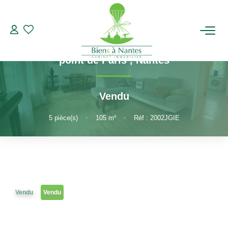
5 pièces et +
Référence 2002JGIE
A vendre appartement T5 Tortière Rd
ACHETER
point de Paris
,
Nantes
LOUER
Vendu
ESTIMER
5
pièce(s)
•
105
m²
•
Réf : 2002JGIE
BIENS VENDUS
NOTRE AGENCE
Vendu
Vendu
Qui Sommes-Nous
Notre Équipe