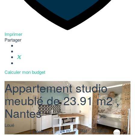
Imprimer
Partager
Calculer mon budget
Appartement studio
meublé de 23.91 m2
,
Nantes
Loué
24
m²
Réf :
2143CR
1
pièce(s)