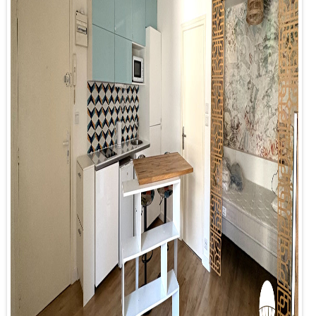
Description
Réf : 2143CR
Le cabinet Biens à Nantes vous propose à la location :
Un studio meublé rénové récemment situé au 1 Place Saint-
Vincent 44000 Nantes au coeur du centre-ville il se compose
d'une pièce de vie, d'une cuisine aménagée et équipée, d'un
espace nuit et d'une salle de bains avec WC et une machine à
laver.
(Les charges comprennent l'eau froide et l'entretien des
communs)
En annexe : une cave
Disponible dès maintenant