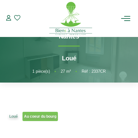
Studio T1
Référence 2337CR
CENTRE VILLE T1 BIS - non meublé
,
ACHETER
Nantes
LOUER
Loué
ESTIMER
1
pièce(s)
•
27
m²
•
Réf : 2337CR
BIENS VENDUS
NOTRE AGENCE
Loué
Au coeur du bourg
Qui Sommes-Nous
Notre Équipe