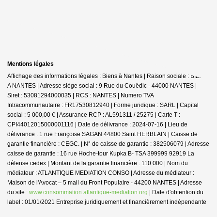
Mentions légales
Affichage des informations légales : Biens à Nantes | Raison sociale : BIENS
A NANTES | Adresse siège social : 9 Rue du Couëdic - 44000 NANTES |
Siret : 53081294000035 | RCS : NANTES | Numero TVA
Intracommunautaire : FR17530812940 | Forme juridique : SARL | Capital
social : 5 000,00 € | Assurance RCP : AL591311 / 25275 |
Carte T :
CPI44012015000001116 | Date de délivrance : 2024-07-16 | Lieu de
délivrance : 1 rue Françoise SAGAN 44800 Saint HERBLAIN | Caisse de
garantie financière : CEGC. | N° de caisse de garantie : 382506079 | Adresse
caisse de garantie : 16 rue Hoche-tour Kupka B- TSA 399999 92919 La
défense cedex | Montant de la garantie financière : 110 000 | Nom du
médiateur : ATLANTIQUE MEDIATION CONSO | Adresse du médiateur :
Maison de l'Avocat – 5 mail du Front Populaire - 44200 NANTES | Adresse
du site :
www.consommation.atlantique-mediation.org
| Date d'obtention du
label : 01/01/2021
Entreprise juridiquement et financièrement indépendante