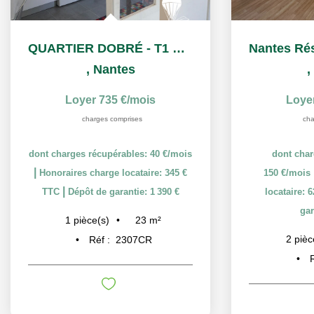
QUARTIER DOBRÉ - T1 BIS meublé
,
Nantes
,
Loyer 735 €/mois
Loye
charges comprises
cha
dont charges récupérables: 40 €/mois
dont char
|
Honoraires charge locataire: 345 €
150 €/mois
|
TTC
Dépôt de garantie: 1 390 €
locataire: 
gar
23
m²
1
pièce(s)
2
pièc
Réf :
2307CR