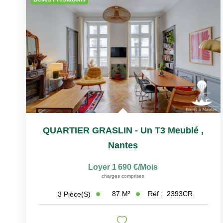
QUARTIER GRASLIN - Un T3 Meublé
,
Nantes
Loyer 1 690 €/mois
charges comprises
87
M²
Réf :
2393CR
3
Pièce(s)