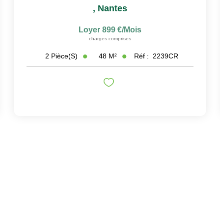
,
Nantes
Loyer 899 €/mois
charges comprises
48
M²
Réf :
2239CR
2
Pièce(s)