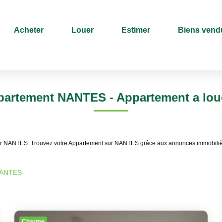
Acheter
Louer
Estimer
Biens vend
Type de bien
Sélectionnez...
Surface min
partement NANTES - Appartement a lo
ouer NANTES. Trouvez votre Appartement sur NANTES grâce aux annonces immobiliè
NANTES
Charme