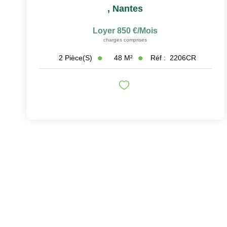
,
Nantes
Loyer 850 €/mois
charges comprises
48
M²
Réf :
2206CR
2
Pièce(s)