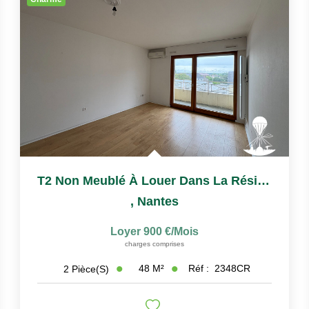
T2 Non Meublé À Louer Dans La Résidence Services Séniors...
,
Nantes
Loyer 900 €/mois
charges comprises
48
M²
Réf :
2348CR
2
Pièce(s)