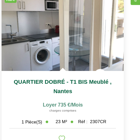
QUARTIER DOBRÉ - T1 BIS Meublé
,
Nantes
Loyer 735 €/mois
charges comprises
23
M²
Réf :
2307CR
1
Pièce(s)