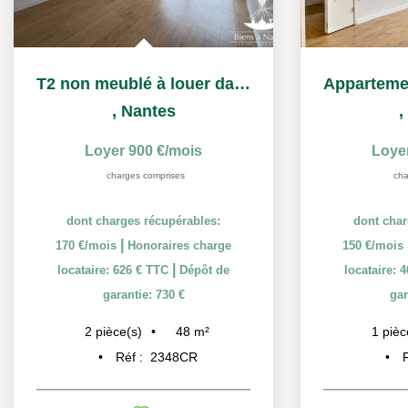
T2 non meublé à louer dans la Résidence Services Séniors...
,
Nantes
,
Loyer 900 €/mois
Loye
charges comprises
cha
dont charges récupérables:
dont char
|
170 €/mois
Honoraires charge
150 €/mois
|
locataire: 626 € TTC
Dépôt de
locataire: 
garantie: 730 €
gar
48
m²
2
pièce(s)
1
pièc
Réf :
2348CR