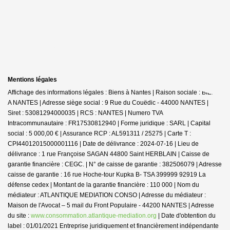
Mentions légales
Affichage des informations légales : Biens à Nantes | Raison sociale : BIENS
A NANTES | Adresse siège social : 9 Rue du Couëdic - 44000 NANTES |
Siret : 53081294000035 | RCS : NANTES | Numero TVA
Intracommunautaire : FR17530812940 | Forme juridique : SARL | Capital
social : 5 000,00 € | Assurance RCP : AL591311 / 25275 |
Carte T :
CPI44012015000001116 | Date de délivrance : 2024-07-16 | Lieu de
délivrance : 1 rue Françoise SAGAN 44800 Saint HERBLAIN | Caisse de
garantie financière : CEGC. | N° de caisse de garantie : 382506079 | Adresse
caisse de garantie : 16 rue Hoche-tour Kupka B- TSA 399999 92919 La
défense cedex | Montant de la garantie financière : 110 000 | Nom du
médiateur : ATLANTIQUE MEDIATION CONSO | Adresse du médiateur :
Maison de l'Avocat – 5 mail du Front Populaire - 44200 NANTES | Adresse
du site :
www.consommation.atlantique-mediation.org
| Date d'obtention du
label : 01/01/2021
Entreprise juridiquement et financièrement indépendante