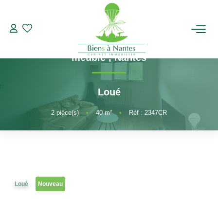
2 pièces
Référence 2347CR
CENTRE VILLE DE NANTES - Un T2 non
ACHETER
meublé
,
Nantes
LOUER
Loué
ESTIMER
2
pièce(s)
•
40
m²
•
Réf : 2347CR
BIENS VENDUS
NOTRE AGENCE
Loué
Nouveau
Qui Sommes-Nous
Notre Équipe