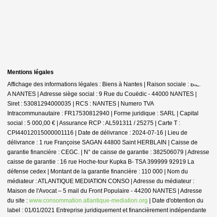
Mentions légales
Affichage des informations légales : Biens à Nantes | Raison sociale : BIENS
A NANTES | Adresse siège social : 9 Rue du Couëdic - 44000 NANTES |
Siret : 53081294000035 | RCS : NANTES | Numero TVA
Intracommunautaire : FR17530812940 | Forme juridique : SARL | Capital
social : 5 000,00 € | Assurance RCP : AL591311 / 25275 |
Carte T :
CPI44012015000001116 | Date de délivrance : 2024-07-16 | Lieu de
délivrance : 1 rue Françoise SAGAN 44800 Saint HERBLAIN | Caisse de
garantie financière : CEGC. | N° de caisse de garantie : 382506079 | Adresse
caisse de garantie : 16 rue Hoche-tour Kupka B- TSA 399999 92919 La
défense cedex | Montant de la garantie financière : 110 000 | Nom du
médiateur : ATLANTIQUE MEDIATION CONSO | Adresse du médiateur :
Maison de l'Avocat – 5 mail du Front Populaire - 44200 NANTES | Adresse
du site :
www.consommation.atlantique-mediation.org
| Date d'obtention du
label : 01/01/2021
Entreprise juridiquement et financièrement indépendante