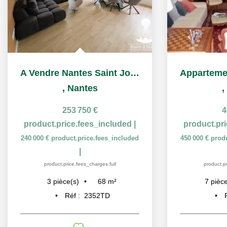
Appartement 7 pièces Tortière
,
Nantes
467 500 €
product.price.fees_included
|
product.
450 000 €
product.price.fees_included
245 000 €
pr
|
product.price.fees_charges.full
produc
148
m²
7
pièce(s)
3
p
Réf :
2346JG