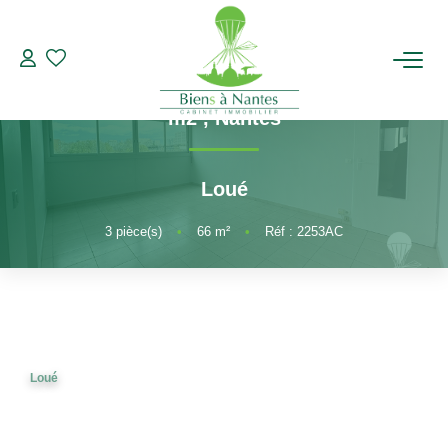
3 pièces
Référence 2253AC
Appartement WATTIGNIES 3 pièces 67
ACHETER
m2
,
Nantes
LOUER
Loué
ESTIMER
3
pièce(s)
•
66
m²
•
Réf : 2253AC
BIENS VENDUS
NOTRE AGENCE
Loué
Qui Sommes-Nous
Notre Équipe