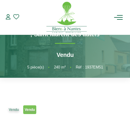
Murs
Référence 1937EM51
Murs à vendre Saint Laurent Des Autels
ACHETER
,
Saint laurent des autels
LOUER
Vendu
ESTIMER
5
pièce(s)
•
240
m²
•
Réf : 1937EM51
BIENS VENDUS
NOTRE AGENCE
Vendu
Vendu
Qui Sommes-Nous
Notre Équipe