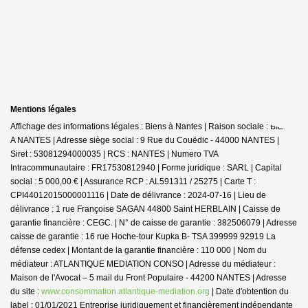
Mentions légales
Affichage des informations légales : Biens à Nantes | Raison sociale : BIENS
A NANTES | Adresse siège social : 9 Rue du Couëdic - 44000 NANTES |
Siret : 53081294000035 | RCS : NANTES | Numero TVA
Intracommunautaire : FR17530812940 | Forme juridique : SARL | Capital
social : 5 000,00 € | Assurance RCP : AL591311 / 25275 |
Carte T :
CPI44012015000001116 | Date de délivrance : 2024-07-16 | Lieu de
délivrance : 1 rue Françoise SAGAN 44800 Saint HERBLAIN | Caisse de
garantie financière : CEGC. | N° de caisse de garantie : 382506079 | Adresse
caisse de garantie : 16 rue Hoche-tour Kupka B- TSA 399999 92919 La
défense cedex | Montant de la garantie financière : 110 000 | Nom du
médiateur : ATLANTIQUE MEDIATION CONSO | Adresse du médiateur :
Maison de l'Avocat – 5 mail du Front Populaire - 44200 NANTES | Adresse
du site :
www.consommation.atlantique-mediation.org
| Date d'obtention du
label : 01/01/2021
Entreprise juridiquement et financièrement indépendante