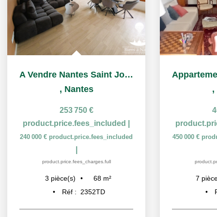
A Vendre Nantes Saint Joseph de Porterie T3 2025
,
Nantes
,
253 750 €
4
product.price.fees_included
|
product.pr
240 000 €
product.price.fees_included
450 000 €
prod
|
product.price.fees_charges.full
product.pr
68
m²
3
pièce(s)
7
pièce
Réf :
2352TD