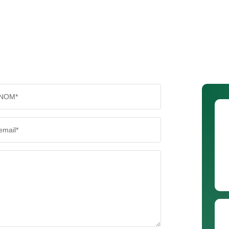
NOM*
email*