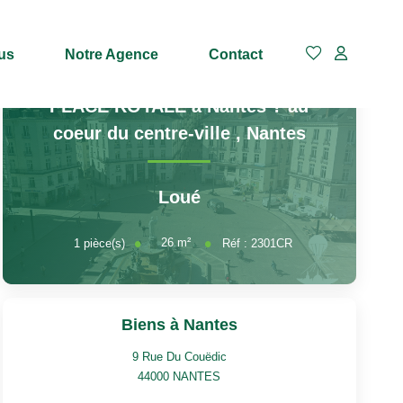
us
Notre Agence
Contact
PLACE ROYALE à Nantes ? au
coeur du centre-ville
,
Nantes
Loué
26
m²
1
pièce(s)
Réf :
2301CR
Biens à Nantes
9 Rue Du Couëdic
44000
NANTES