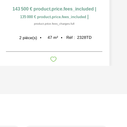
143 500 €
product.price.fees_included
|
|
135 000 €
product.price.fees_included
product.price.fees_charges.full
47
m²
Réf :
2328TD
2
pièce(s)