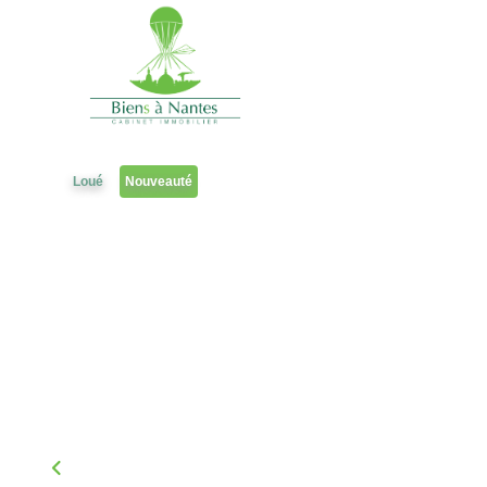
Appartements
A louer
Studio T1
Référence 2301CR
Loué
Nouveauté