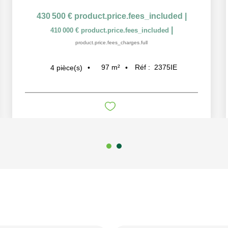
430 500 €
product.price.fees_included
|
|
410 000 €
product.price.fees_included
product.price.fees_charges.full
97
m²
Réf :
2375IE
4
pièce(s)