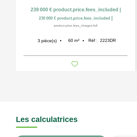
239 000 €
product.price.fees_included
|
|
230 000 €
product.price.fees_included
product.price.fees_charges.full
60
m²
Réf :
2223DR
3
pièce(s)
Les calculatrices