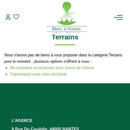
Terrains
Modifier les critères de recherche
Type de transaction
Localisation
Acheter
Localisation
ACHETER
Terrains
Type de bien
Sélectionnez...
Surface min
LOUER
Nous n'avons pas de biens à vous proposer dans la catégorie Terrains
Plus de critères
Budget max
pour le moment , plusieurs options s'offrent à vous :
ESTIMER
Re-soumettre la recherche avec moins de critères.
Créer une alerte
Transmettez-nous votre demande
BIENS VENDUS
NOTRE AGENCE
Qui Sommes-Nous
L'AGENCE
Notre Équipe
9 Rue Du Couëdic, 44000 NANTES