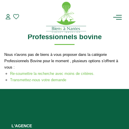
Professionnels
Bovine
Modifier les critères de recherche
Type de transaction
Localisation
Acheter
Localisation
ACHETER
Professionnels bovine
Type de bien
Sélectionnez...
Surface min
LOUER
Nous n'avons pas de biens à vous proposer dans la catégorie
Plus de critères
Budget max
Professionnels Bovine pour le moment , plusieurs options s'offrent à
ESTIMER
vous :
Créer une alerte
Re-soumettre la recherche avec moins de critères.
Transmettez-nous votre demande
BIENS VENDUS
NOTRE AGENCE
Qui Sommes-Nous
Notre Équipe
L'AGENCE