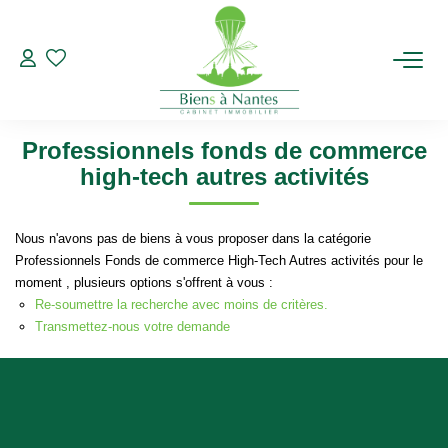
Professionnels
Fonds de commerce
High-Tech
Autres activités
Modifier les critères de recherche
ACHETER
Type de transaction
Localisation
Acheter
Localisation
Professionnels fonds de commerce
Type de bien
LOUER
Sélectionnez...
Surface min
high-tech autres activités
ESTIMER
Plus de critères
Budget max
Nous n'avons pas de biens à vous proposer dans la catégorie
Professionnels Fonds de commerce High-Tech Autres activités pour le
Créer une alerte
BIENS VENDUS
moment , plusieurs options s'offrent à vous :
Re-soumettre la recherche avec moins de critères.
Transmettez-nous votre demande
NOTRE AGENCE
Qui Sommes-Nous
Notre Équipe