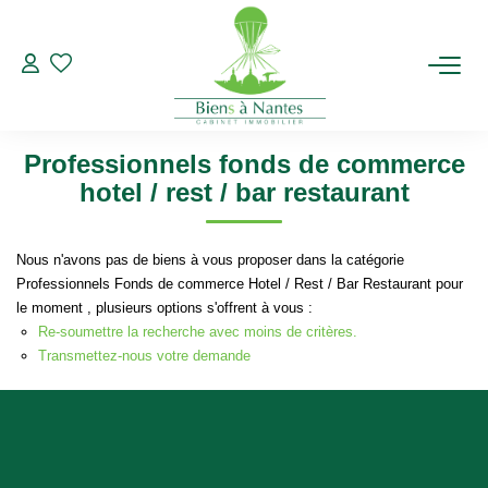
Professionnels
Fonds de commerce
Hotel / Rest / Bar
Restaurant
Modifier les critères de recherche
ACHETER
Type de transaction
Localisation
Acheter
Localisation
Professionnels fonds de commerce
Type de bien
LOUER
Sélectionnez...
Surface min
hotel / rest / bar restaurant
ESTIMER
Plus de critères
Budget max
Nous n'avons pas de biens à vous proposer dans la catégorie
Professionnels Fonds de commerce Hotel / Rest / Bar Restaurant pour
Créer une alerte
BIENS VENDUS
le moment , plusieurs options s'offrent à vous :
Re-soumettre la recherche avec moins de critères.
Transmettez-nous votre demande
NOTRE AGENCE
Qui Sommes-Nous
Notre Équipe