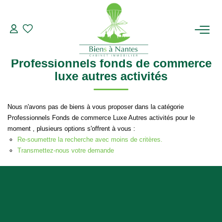
Professionnels
Fonds de commerce
Luxe
Autres activités
Modifier les critères de recherche
Type de transaction
Localisation
Acheter
Localisation
ACHETER
Professionnels fonds de commerce
Type de bien
Sélectionnez...
Surface min
luxe autres activités
LOUER
Plus de critères
Budget max
Nous n'avons pas de biens à vous proposer dans la catégorie
ESTIMER
Professionnels Fonds de commerce Luxe Autres activités pour le
Créer une alerte
moment , plusieurs options s'offrent à vous :
BIENS VENDUS
Re-soumettre la recherche avec moins de critères.
Transmettez-nous votre demande
NOTRE AGENCE
Qui Sommes-Nous
Notre Équipe