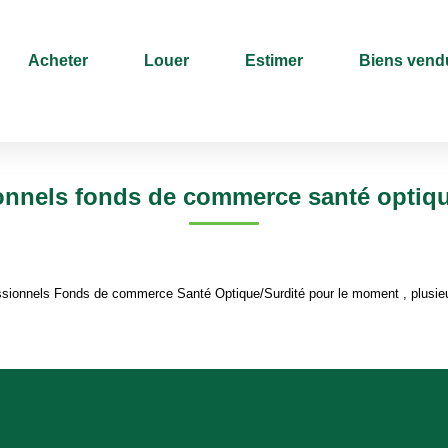
ité
Acheter
Louer
Estimer
Biens vend
Type de bien
Sélectionnez...
Surface min
onnels fonds de commerce santé optiqu
sionnels Fonds de commerce Santé Optique/Surdité pour le moment , plusieur