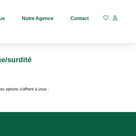
us
Notre Agence
Contact
Budget max
e/surdité
s options s'offrent à vous :