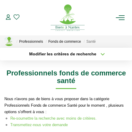
ACHETER
Professionnels
Fonds de commerce
Santé
LOUER
Modifier les critères de recherche
Localisation
Type de transaction
ESTIMER
Surface min
Professionnels fonds de commerce
Type de bien
santé
Plus de critères
Budget max
BIENS VENDUS
Créer une alerte
Nous n'avons pas de biens à vous proposer dans la catégorie
NOTRE AGENCE
Professionnels Fonds de commerce Santé pour le moment , plusieurs
options s'offrent à vous :
Qui Sommes-Nous
Re-soumettre la recherche avec moins de critères.
Notre Équipe
Transmettez-nous votre demande
Nous Rejoindre