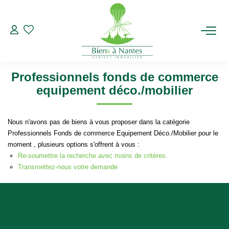
Professionnels
Fonds de commerce
Equipement
Déco./Mobilier
Modifier les critères de recherche
ACHETER
Type de transaction
Localisation
Acheter
Localisation
Professionnels fonds de commerce
Type de bien
LOUER
Sélectionnez...
Surface min
equipement déco./mobilier
ESTIMER
Plus de critères
Budget max
Nous n'avons pas de biens à vous proposer dans la catégorie
Professionnels Fonds de commerce Equipement Déco./Mobilier pour le
Créer une alerte
BIENS VENDUS
moment , plusieurs options s'offrent à vous :
Re-soumettre la recherche avec moins de critères.
Transmettez-nous votre demande
NOTRE AGENCE
Qui Sommes-Nous
Notre Équipe