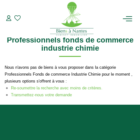
Professionnels
Fonds de commerce
Industrie
Chimie
Modifier les critères de recherche
Type de transaction
Localisation
Acheter
Localisation
ACHETER
Professionnels fonds de commerce
Type de bien
Sélectionnez...
Surface min
industrie chimie
LOUER
Plus de critères
Budget max
Nous n'avons pas de biens à vous proposer dans la catégorie
ESTIMER
Professionnels Fonds de commerce Industrie Chimie pour le moment ,
Créer une alerte
plusieurs options s'offrent à vous :
BIENS VENDUS
Re-soumettre la recherche avec moins de critères.
Transmettez-nous votre demande
NOTRE AGENCE
Qui Sommes-Nous
Notre Équipe