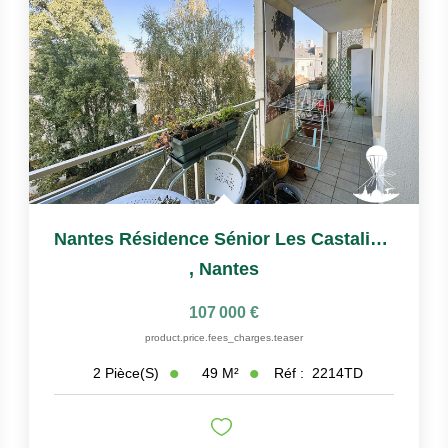
Nantes Résidence Sénior Les Castalies T2 À Vendre Avec...
,
Nantes
107 000 €
product.price.fees_charges.teaser
49
M²
Réf :
2214TD
2
Pièce(s)