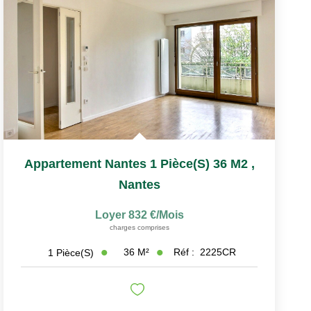
Appartement Nantes 1 Pièce(s) 36 M2
,
Nantes
Loyer 832 €/mois
charges comprises
36
M²
Réf :
2225CR
1
Pièce(s)