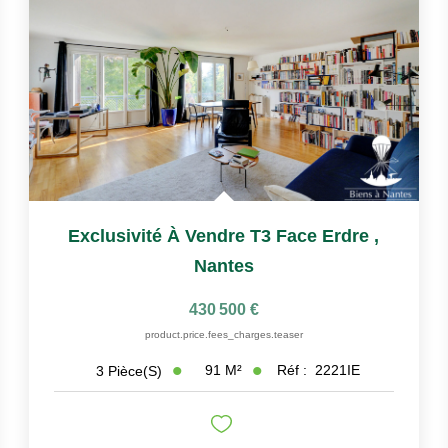
Exclusivité À Vendre T3 Face Erdre
,
Nantes
430 500 €
product.price.fees_charges.teaser
91
M²
Réf :
2221IE
3
Pièce(s)