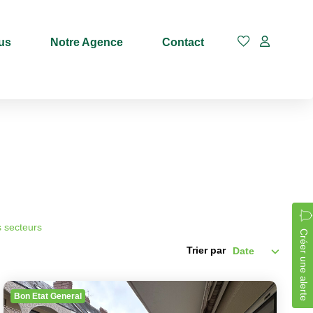
us
Notre Agence
Contact
Budget max
s secteurs
Créer une alerte
Trier par
Bon Etat General