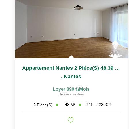
Appartement Nantes 2 Pièce(s) 48.39 M2
,
Nantes
Loyer 899 €/mois
charges comprises
48
M²
Réf :
2239CR
2
Pièce(s)