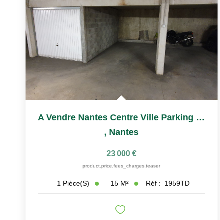
A Vendre Nantes Centre Ville Parking Cité Des Congrès
,
Nantes
23 000 €
product.price.fees_charges.teaser
15
M²
Réf :
1959TD
1
Pièce(s)