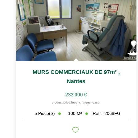
MURS COMMERCIAUX DE 97m²
,
Nantes
233 000 €
product.price.fees_charges.teaser
100
M²
Réf :
2068FG
5
Pièce(s)