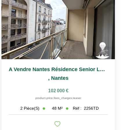
A Vendre Nantes Résidence Senior Les Castalies T2
,
Nantes
102 000 €
product.price.fees_charges.teaser
48
M²
Réf :
2256TD
2
Pièce(s)