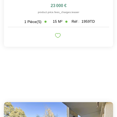
23 000 €
product.price.fees_charges.teaser
15
M²
Réf :
1959TD
1
Pièce(s)