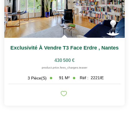
Exclusivité À Vendre T3 Face Erdre
,
Nantes
430 500 €
product.price.fees_charges.teaser
91
M²
Réf :
2221IE
3
Pièce(s)