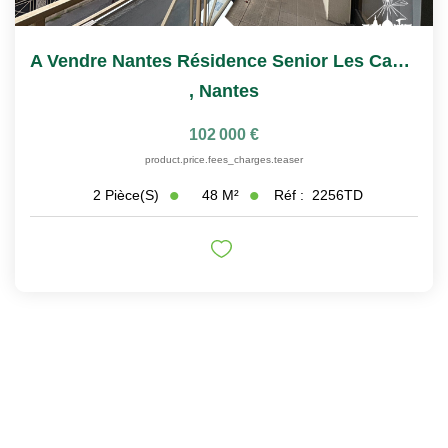
A Vendre Nantes Résidence Senior Les Castalies T2
,
Nantes
102 000 €
product.price.fees_charges.teaser
48
M²
Réf :
2256TD
2
Pièce(s)