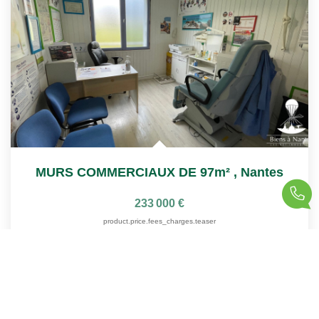
MURS COMMERCIAUX DE 97m²
,
Nantes
233 000 €
product.price.fees_charges.teaser
100
M²
Réf :
2068FG
5
Pièce(s)