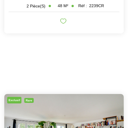
48
M²
Réf :
2239CR
2
Pièce(s)
Exclusif
Rare