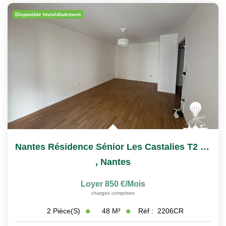
Nous Rejoindre
Disponible Immédiatement
Nos Actualités
CONTACT
Nantes Résidence Sénior Les Castalies T2 À Louer
,
Nantes
Loyer 850 €/mois
charges comprises
48
M²
Réf :
2206CR
2
Pièce(s)