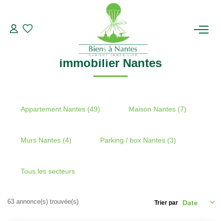
Recherche par ville
immobilier Nantes
Modifier les critères de recherche
Type de transaction
Localisation
Acheter
Localisation
ACHETER
immobilier Nantes
Type de bien
Sélectionnez...
Surface min
LOUER
Plus de critères
Budget max
ESTIMER
Appartement Nantes (49)
Maison Nantes (7)
Créer une alerte
BIENS VENDUS
Murs Nantes (4)
Parking / box Nantes (3)
NOTRE AGENCE
Tous les secteurs
Qui Sommes-Nous
63 annonce(s) trouvée(s)
Trier par
Notre Équipe