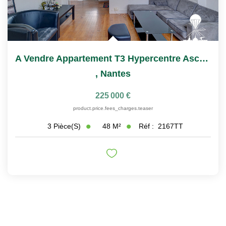
A Vendre Appartement T3 Hypercentre Ascenseur Et Cave
,
Nantes
225 000 €
product.price.fees_charges.teaser
48
M²
Réf :
2167TT
3
Pièce(s)