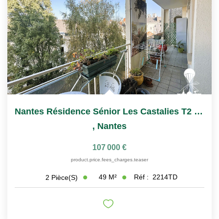
Nantes Résidence Sénior Les Castalies T2 À Vendre Avec...
,
Nantes
107 000 €
product.price.fees_charges.teaser
49
M²
Réf :
2214TD
2
Pièce(s)